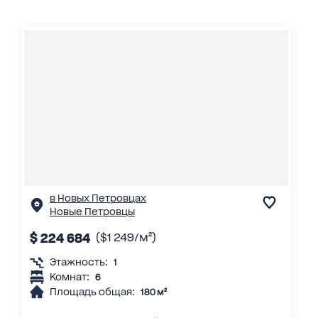
в Новых Петровцах
Новые Петровцы
$ 224 684
($1 249/м²)
Этажность:
1
Комнат:
6
Площадь общая:
180 м²