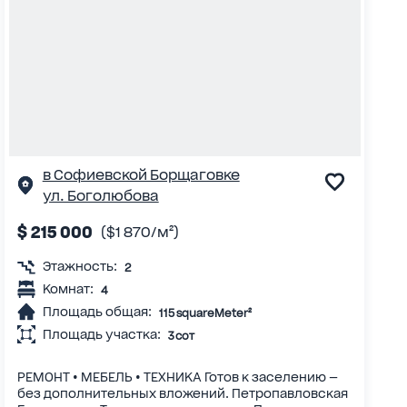
в Софиевской Борщаговке
ул. Боголюбова
$ 215 000
($1 870/м²)
Этажность:
2
Комнат:
4
Площадь общая:
115 squareMeter²
Площадь участка:
3 сот
РЕМОНТ • МЕБЕЛЬ • ТЕХНИКА Готов к заселению —
без дополнительных вложений. Петропавловская