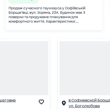
Продаж сучасного таунхауса у Софіївській
Борщагівці, вул. Зоряна, 23А. Будинок має 3
поверхи та продумане планування для
комфортного життя. Характеристики:...
щаговке
в Софиевской Борщ
ул. Боголюбова