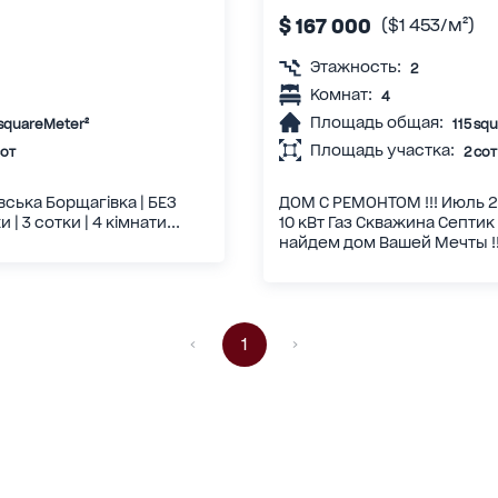
$ 167 000
($1 453/м²)
Этажность:
2
Комнат:
4
Площадь общая:
 squareMeter²
115 sq
Площадь участка:
сот
2 сот
вська Борщагівка | БЕЗ
ДОМ С РЕМОНТОМ !!! Июль 
и | 3 сотки | 4 кімнати...
10 кВт Газ Скважина Септи
найдем дом Вашей Мечты !!!
1