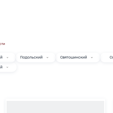
сти
ий
Подольский
Святошинский
С
ий