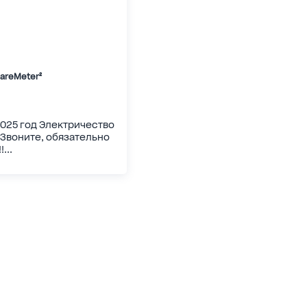
uareMeter²
2025 год Электричество
к Звоните, обязательно
...