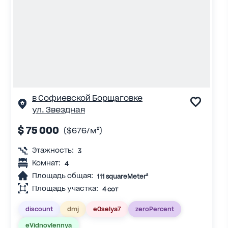
в Софиевской Борщаговке
ул. Звездная
$ 75 000
($676/м²)
Этажность:
3
Комнат:
4
Площадь общая:
111 squareMeter²
Площадь участка:
4 сот
discount
dmj
eOselya7
zeroPercent
eVidnovlennya