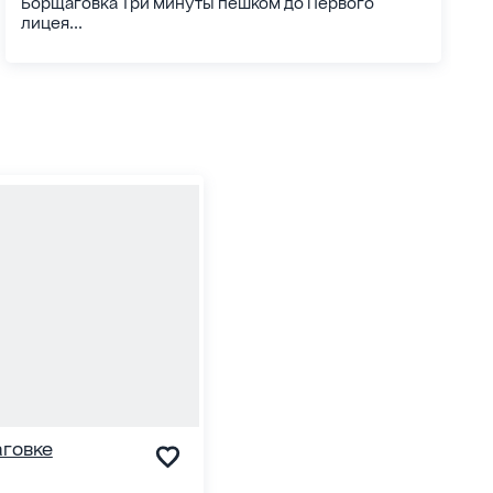
Борщаговка Три минуты пешком до Первого
лицея...
аговке