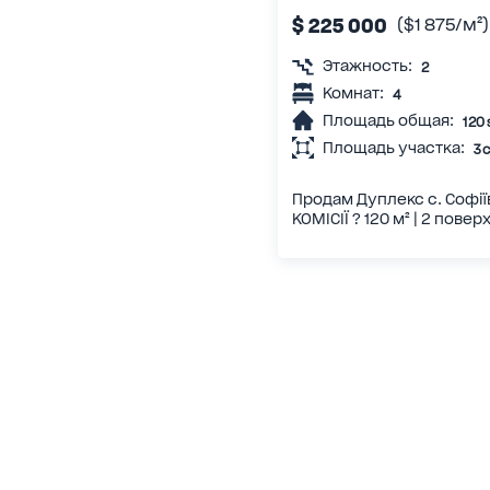
$ 225 000
($1 875/м²)
Этажность:
2
Комнат:
4
Площадь общая:
120
Площадь участка:
3 
Продам Дуплекс с. Софії
КОМІСІЇ ? 120 м² | 2 поверх