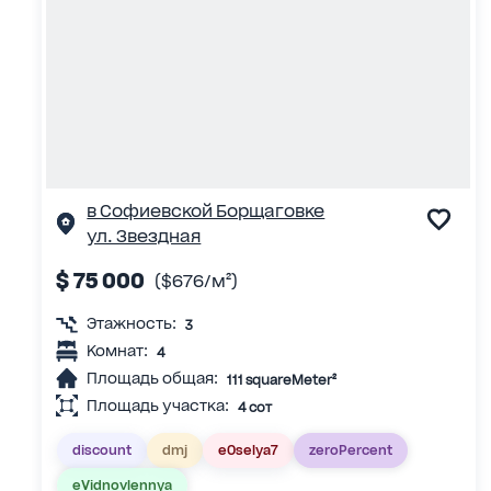
в Софиевской Борщаговке
ул. Звездная
$ 75 000
($676/м²)
Этажность:
3
Комнат:
4
Площадь общая:
111 squareMeter²
Площадь участка:
4 сот
discount
dmj
eOselya7
zeroPercent
eVidnovlennya