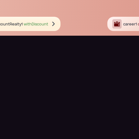
countRealty1
withDiscount
career1