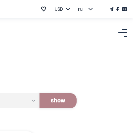
USD
ru
show