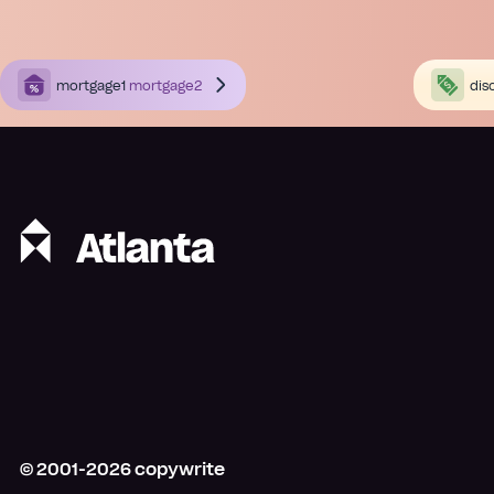
mortgage1
mortgage2
dis
© 2001-
2026
copywrite