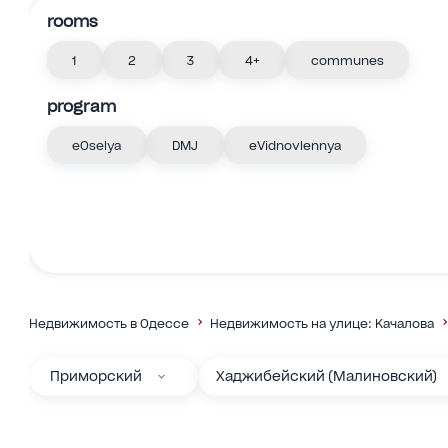
rooms
1
2
3
4+
communes
program
eOselya
DMJ
eVidnovlennya
Недвижимость в Одессе
Недвижимость на улице: Качалова
Приморский
Хаджибейский (Малиновский)