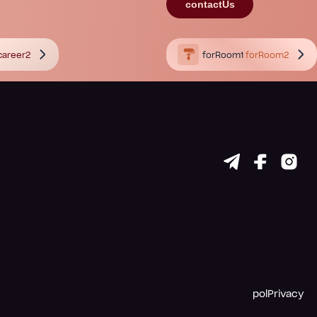
contactUs
career2
forRoom1
forRoom2
polPrivacy