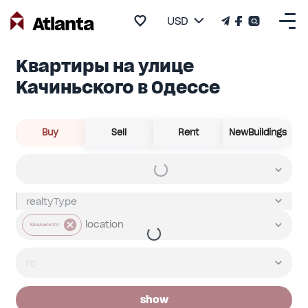
USD
Квартиры на улице
Качиньского в Одессе
Buy
Sell
Rent
NewBuildings
Качиньского
show