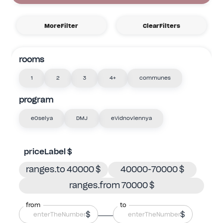
MoreFilter
ClearFilters
rooms
1
2
3
4+
communes
program
eOselya
DMJ
eVidnovlennya
priceLabel $
ranges.to 40000 $
40000-70000 $
ranges.from 70000 $
from
to
$
$