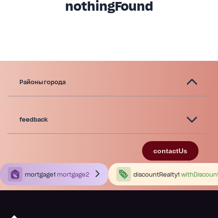
nothingFound
Районы города
feedback
contactUs
mortgage1
mortgage2
discountRealty1
withDiscoun