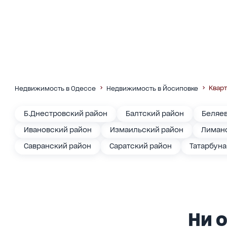
Квар
Недвижимость в Одессе
Недвижимость в Йосиповке
Б.Днестровский район
Балтский район
Беляе
Ивановский район
Измаильский район
Лиманс
Савранский район
Саратский район
Татарбун
Ни о