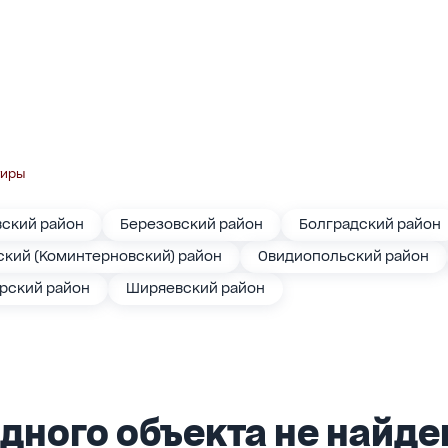
тиры
вский район
Березовский район
Болградский район
кий (Коминтерновский) район
Овидиопольский район
арский район
Ширяевский район
дного объекта не найден