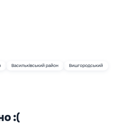
н
Васильківський район
Вишгородський
о :(