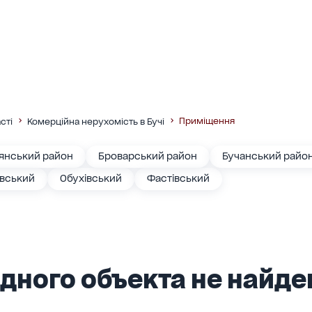
Приміщення
сті
Комерційна нерухомість в Бучі
янський район
Броварський район
Бучанський райо
івський
Обухівський
Фастівський
дного объекта не найден