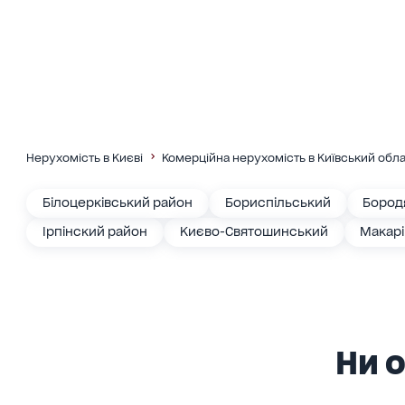
Нерухомість в Києві
Комерційна нерухомість в Київський обла
Білоцерківський район
Бориспільський
Бород
Ірпінский район
Києво-Святошинський
Макар
Ни о