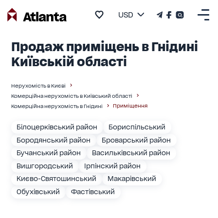
USD
Продаж приміщень в Гнідині
Київській області
Нерухомість в Києві
Комерційна нерухомість в Київський області
Приміщення
Комерційна нерухомість в Гнідині
Білоцерківський район
Бориспільський
Бородянський район
Броварський район
Бучанський район
Васильківський район
Вишгородський
Ірпінский район
Києво-Святошинський
Макарівський
Обухівський
Фастівський