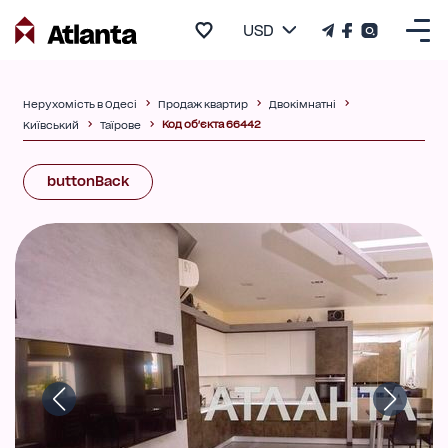
USD
Нерухомість в Одесі
Продаж квартир
Двокімнатні
Код об'єкта 66442
Київський
Таїрове
buttonBack