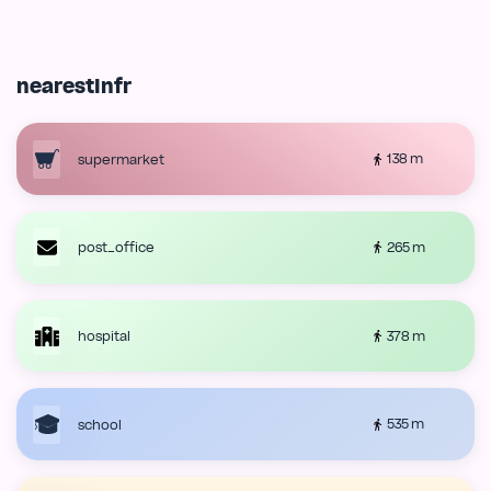
nearestInfr
138 m
supermarket
265 m
post_office
378 m
hospital
535 m
school