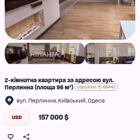
2-кімнатна квартира за адресою вул.
Перлинна (площа 96 м²)
copyIcon
:
66442
вул. Перлинна
Київський
Одеса
,
,
157 000 $
USD