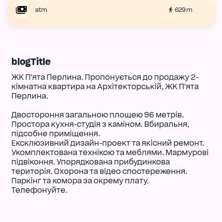
629 m
atm
blogTitle
ЖК П'ята Перлина. Пропонується до продажу 2-
кімнатна квартира на Архітекторській, ЖК П'ята
Перлина.
Двостороння загальною площею 96 метрів.
Простора кухня-студія з каміном. Вбиральня,
підсобне приміщення.
Ексклюзивний дизайн-проект та якісний ремонт.
Укомплектована технікою та меблями. Мармурові
підвіконня. Упорядкована прибудинкова
територія. Охорона та відео спостереження.
Паркінг та комора за окрему плату.
Телефонуйте.