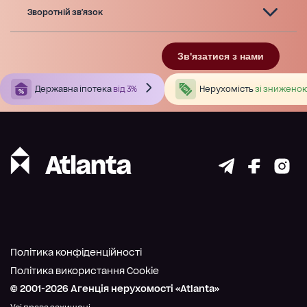
Зворотній зв'язок
Зв'язатися з нами
Державна іпотека
від 3%
Нерухомість
зі зниженою
Політика конфіденційності
Політика використання Cookie
© 2001-
2026
Агенція нерухомості «Atlanta»