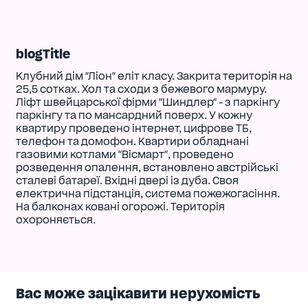
blogTitle
Клубний дім "Ліон" еліт класу. Закрита територія на
25,5 сотках. Хол та сходи з бежевого мармуру.
Ліфт швейцарської фірми "Шиндлер" - з паркінгу
паркінгу та по мансардний поверх. У кожну
квартиру проведено інтернет, цифрове ТБ,
телефон та домофон. Квартири обладнані
газовими котлами "Вісмарт", проведено
розведення опалення, встановлено австрійські
сталеві батареї. Вхідні двері із дуба. Своя
електрична підстанція, система пожежогасіння.
На балконах ковані огорожі. Територія
охороняється.
Вас може зацікавити нерухомість