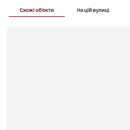
Схожі об'єкти
На цій вулиці