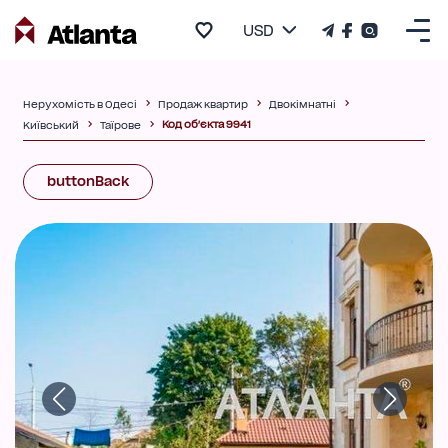
USD
Нерухомість в Одесі
Продаж квартир
Двокімнатні
Код об'єкта 9941
Київський
Таїрове
buttonBack