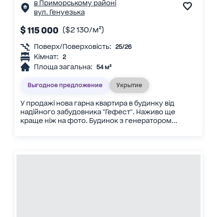
в Приморському районі
вул. Генуезька
$ 115 000
($2 130/м²)
Поверх/Поверховість:
25/26
Кімнат:
2
Площа загальна:
54 м²
Выгодное предложение
Укрытие
У продажі нова гарна квартира в будинку від
надійного забудовника "Гефест". Наживо ще
краще ніж на фото. Будинок з генератором...