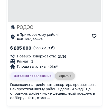
РОДОС
в Приморському районі
вул. Генуезька
$ 285 000
($2 635/м²)
Поверх/Поверховість:
24/26
Кімнат:
3
Площа загальна:
108 м²
Выгодное предложение
Укрытие
Ексклюзивна трикімнатна квартира продається в
найпрестижнішому районі Одеси - Аркадії. Це
справжнє архітектурне шедевр, який поєднує в
собі зручність, стиль...