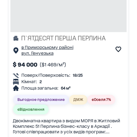
П`ЯТДЕСЯТ ПЕРША ПЕРЛИНА
в Приморському районі
вул. Генуезька
$ 94 000
($1 469/м²)
Поверх/Поверховість:
18/25
Кімнат:
2
Площа загальна:
64 м²
Выгодное предложение
ДМЖ
єОселя 7%
єВідновлення
Двокімнатна квартира з видом МОРЯ в Житловий
Комплекс 51 Перлина бізнес-класу в Аркадії .
Готові співпрацювати з усіх видів програм:...