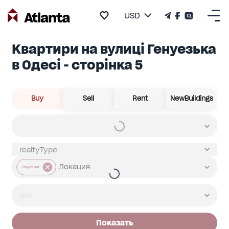
USD
Квартири на вулиці Генуезька
в Одесі - сторінка 5
Buy
Sell
Rent
NewBuildings
Генуезька
Показать