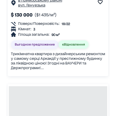
в Приморському районі
вул. Генуезька
$ 130 000
($1 435/м²)
Поверх/Поверховість:
18/22
Кімнат:
3
Площа загальна:
90 м²
Выгодное предложение
єВідновлення
Трикімнатна квартира з дизайнерським ремонтом
у самому серці Аркакдії у престижному будинку
за ліквідною ціною! Згодні на ВАУЧЕРИ та
Держпрограми!...