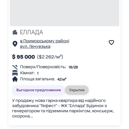
ЕЛЛАДА
в Приморському районі
вул. Генуезька
$ 95 000
($2 262/м²)
Поверх/Поверховість:
18/26
Кімнат:
1
Площа загальна:
42 м²
Выгодное предложение
Укрытие
У продажу нова гарна квартира від надійного
забудовника "Гефест" - ЖК "Еллада" Будинок з
генератором та підземним паркінгом, консьєрж,
охорона...