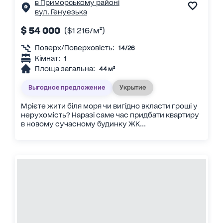
в Приморському районі
вул. Генуезька
$ 54 000
($1 216/м²)
Поверх/Поверховість:
14/26
Кімнат:
1
Площа загальна:
44 м²
Выгодное предложение
Укрытие
Мрієте жити біля моря чи вигідно вкласти гроші у
нерухомість? Наразі саме час придбати квартиру
в новому сучасному будинку ЖК...