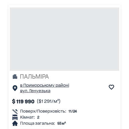
ПАЛЬМІРА
в Приморському районі
вул. Генуезька
$ 119 990
($1 291/м²)
Поверх/Поверховість:
11/24
Кімнат:
2
Площа загальна:
93 м²