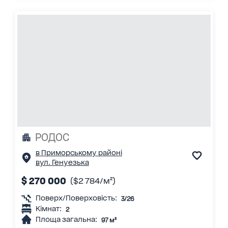
РОДОС
в Приморському районі
вул. Генуезька
$ 270 000
($2 784/м²)
Поверх/Поверховість:
3/26
Кімнат:
2
Площа загальна:
97 м²