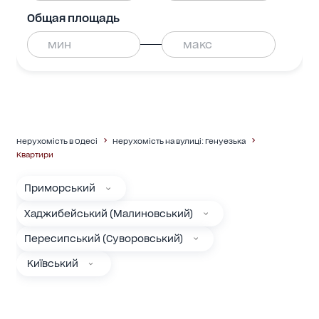
Общая площадь
Нерухомість в Одесі
Нерухомість на вулиці: Генуезька
Квартири
Приморський
Хаджибейський (Малиновський)
Пересипський (Суворовський)
Київський