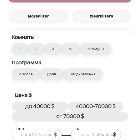
MoreFilter
ClearFilters
Комнаты
1
2
3
4+
коммуны
Программа
еОселя
ДМЖ
єВідновлення
Цена $
до 40000 $
40000-70000 $
от 70000 $
from
to
$
$