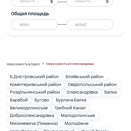
$
$
Общая площадь
Нерухомість в Олександрівці
Нерухомість в Одесі
Б.Дністровський район
Біляївський район
Комінтернівський район
Овідіопольський район
Роздільнянський район
Олександрівка
Балка
Барабой
Бугово
Бурлача Балка
Великодолинське
Гребний Канал
Доброолександрівка
Малодолинське
Мизикевича (Лиманка)
Молодіжне