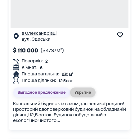
в Олександрівці
вул. Одеська
$ 110 000
($479/м²)
Поверхів:
2
Кімнат:
6
Площа загальна:
230 м²
Площа ділянки:
12.5 сот
Выгодное предложение
Укрытие
Капітальний будинок із газом для великої родини!
Просторий двоповерховий будинок на обладнаній
ділянці 12,5 соток. Будинок побудований з
екологічно чистого...