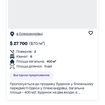
в Олександрівці
$ 27 700
($70/м²)
Поверхів:
2
Кімнат:
8
Площа загальна:
400 м²
Площа ділянки:
11 сот
Выгодное предложение
Пропонується до продажу будинок у ближньому
передмісті Одеси у Олександрівці. Загальна
площа – 400 м2. Будинок на два входи, є...