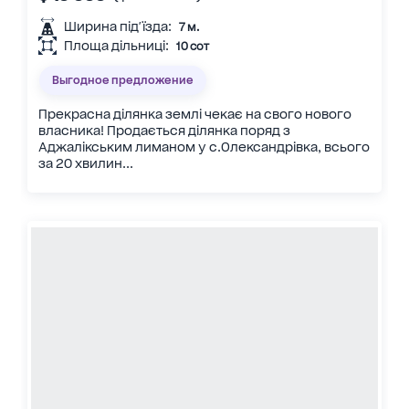
Ширина під'їзда:
7 м.
Площа дільниці:
10 сот
Выгодное предложение
Прекрасна ділянка землі чекає на свого нового
власника! Продається ділянка поряд з
Аджалікським лиманом у с.Олександрівка, всього
за 20 хвилин...