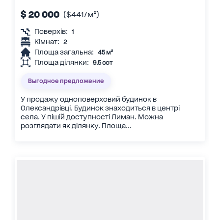
$ 20 000
($441/м²)
Поверхів:
1
Кімнат:
2
Площа загальна:
45 м²
Площа ділянки:
9.5 сот
Выгодное предложение
У продажу одноповерховий будинок в
Олександрівці. Будинок знаходиться в центрі
села. У пішій доступності Лиман. Можна
розглядати як ділянку. Площа...