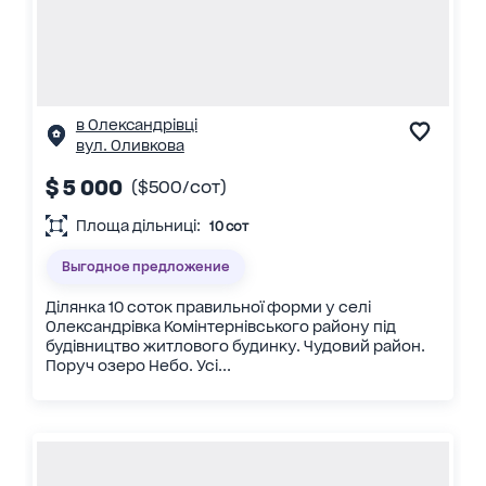
в Олександрівці
вул. Оливкова
$ 5 000
($500/сот)
Площа дільниці:
10 сот
Выгодное предложение
Ділянка 10 соток правильної форми у селі
Олександрівка Комінтернівського району під
будівництво житлового будинку. Чудовий район.
Поруч озеро Небо. Усі...