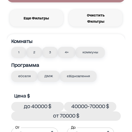
Очистить
Еще Фильтры
Фильтры
Комнаты
1
2
3
4+
коммуны
Программа
еОселя
ДМЖ
єВідновлення
Цена $
до 40000 $
40000-70000 $
от 70000 $
От
До