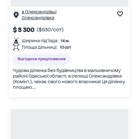
в Олександрівці
Олександрівка
$ 5 300
($530/сот)
Ширина під'їзда:
14 м.
Площа дільниці:
10 сот
Выгодное предложение
Чудова ділянка без будівництва в мальовничому
районі Одеської області, в селищі Олександрівка
(Комінт.), чекає свого нового власника! Ця ділянку
площею...