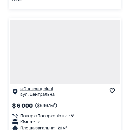
в Олександрівці
вул. Центральна
$ 6 000
($546/м²)
Поверх/Поверховість:
1/2
Кімнат:
к
Площа загальна:
20 м²