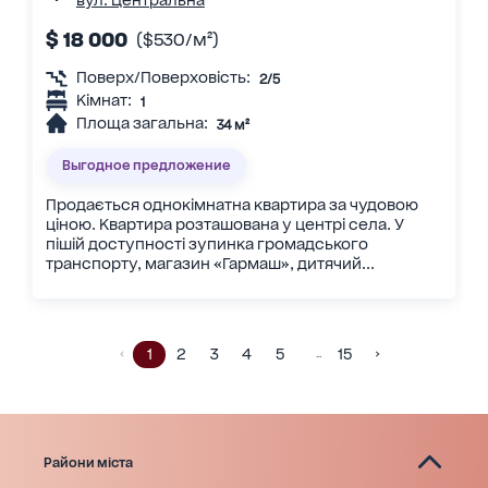
$ 18 000
($530/м²)
Поверх/Поверховість:
2/5
Кімнат:
1
Площа загальна:
34 м²
Выгодное предложение
Продається однокімнатна квартира за чудовою
ціною. Квартира розташована у центрі села. У
пішій доступності зупинка громадського
транспорту, магазин «Гармаш», дитячий...
1
2
3
4
5
15
…
Райони міста