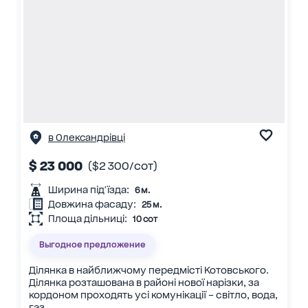
в Олександрівці
$ 23 000
($2 300/сот)
Ширина під'їзда:
6 м.
Довжина фасаду:
25 м.
Площа дільниці:
10 сот
Выгодное предложение
Ділянка в найближчому передмісті Котовського.
Ділянка розташована в районі нової нарізки, за
кордоном проходять усі комунікації – світло, вода,
газ...