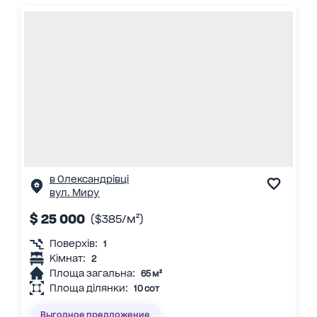
в Олександрівці
вул. Миру
$ 25 000
($385/м²)
Поверхів:
1
Кімнат:
2
Площа загальна:
65 м²
Площа ділянки:
10 сот
Выгодное предложение