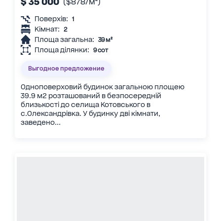
$ 35 000
($878/м²)
Поверхів:
1
Кімнат:
2
Площа загальна:
39 м²
Площа ділянки:
9 сот
Выгодное предложение
Одноповерховий будинок загальною площею
39.9 м2 розташований в безпосередній
близькості до селища Котовського в
с.Олександрівка. У будинку дві кімнати,
заведено...