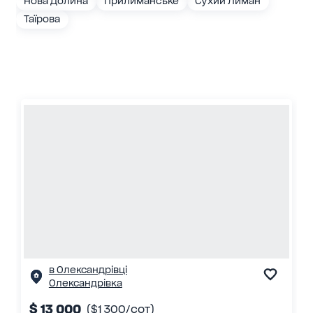
Нова Долина
Прилиманське
Сухий Лиман
Таїрова
в Олександрівці
Олександрівка
$ 13 000
($1 300/сот)