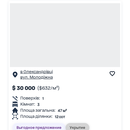
в Олександрівці
вул. Молодіжна
$ 30 000
($632/м²)
Поверхів:
1
Кімнат:
3
Площа загальна:
47 м²
Площа ділянки:
12 сот
Выгодное предложение
Укрытие