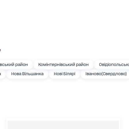
и
івський район
Комінтернівський район
Овідіопольськ
а
Нова Вільшанка
Нові Білярі
Іваново(Свердлово)