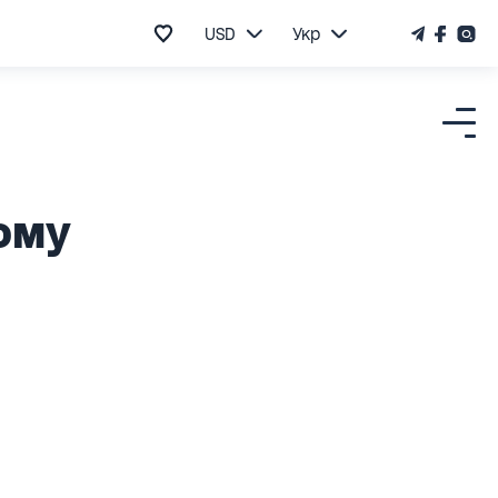
USD
Укр
ому