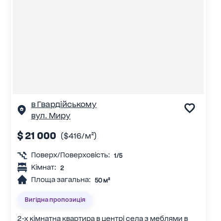
в Гвардійському
вул. Миру
$ 21 000
($416/м²)
Поверх/Поверховість:
1/5
Кімнат:
2
Площа загальна:
50 м²
Вигідна пропозиція
2-х кімнатна квартира в центрі села з меблями в