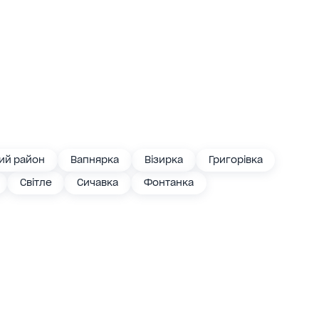
ий район
Вапнярка
Візирка
Григорівка
Світле
Сичавка
Фонтанка