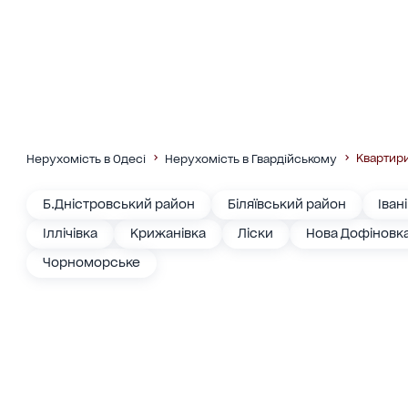
Квартир
Нерухомість в Одесі
Нерухомість в Гвардійському
Б.Дністровський район
Біляївський район
Іван
Іллічівка
Крижанівка
Ліски
Нова Дофіновк
Чорноморське