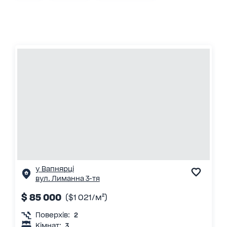
у Вапнярці
вул. Лиманна 3-тя
$ 85 000
($1 021/м²)
Поверхів:
2
Кімнат:
3