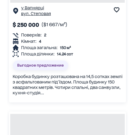
у Вапнярці
вул. Степовая
$ 250 000
($1 667/м²)
Поверхів:
2
Кімнат:
4
Площа загальна:
150 м²
Площа ділянки:
14.24 сот
Выгодное предложение
Коробка будинку розташована на 14,5 сотках землі
з асфальтованим під'їздом. Площа будинку 150
квадратних метрів. Чотири спальні, два санвузли,
кухня-студія...