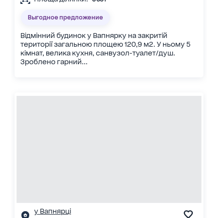
Выгодное предложение
Відмінний будинок у Вапнярку на закритій
території загальною площею 120,9 м2. У ньому 5
кімнат, велика кухня, санвузол-туалет/душ.
Зроблено гарний...
у Вапнярці