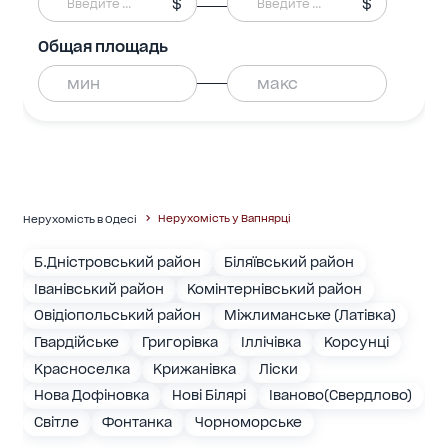
$
$
Общая площадь
Нерухомість у Вапнярці
Нерухомість в Одесі
Б.Дністровський район
Біляївський район
Іванівський район
Комінтернівський район
Овідіопольський район
Міжлиманське (Латівка)
Гвардійське
Григорівка
Іллічівка
Корсунці
Красноселка
Крижанівка
Ліски
Нова Дофіновка
Нові Білярі
Іваново(Свердлово)
Світле
Фонтанка
Чорноморське