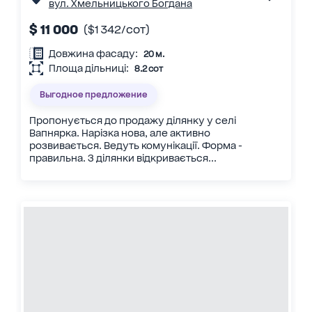
вул. Хмельницького Богдана
$ 11 000
($1 342/сот)
Довжина фасаду:
20 м.
Площа дільниці:
8.2 сот
Выгодное предложение
Пропонується до продажу ділянку у селі
Вапнярка. Нарізка нова, але активно
розвивається. Ведуть комунікації. Форма -
правильна. З ділянки відкривається...