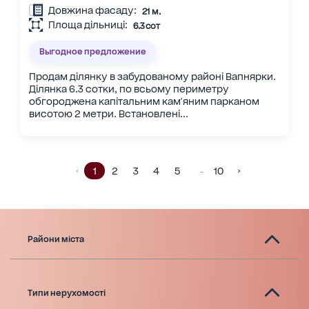
Довжина фасаду:
21 м.
Площа дільниці:
6.3 сот
Выгодное предложение
Продам ділянку в забудованому районі Вапнярки.
Ділянка 6.3 сотки, по всьому периметру
обгороджена капітальним кам'яним парканом
висотою 2 метри. Встановлені...
1
2
3
4
5
10
…
Райони міста
Типи нерухомості