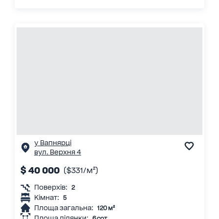
у Вапнярці
вул. Верхня 4
$ 40 000
($331/м²)
Поверхів:
2
Кімнат:
5
Площа загальна:
120 м²
Площа ділянки:
6 сот