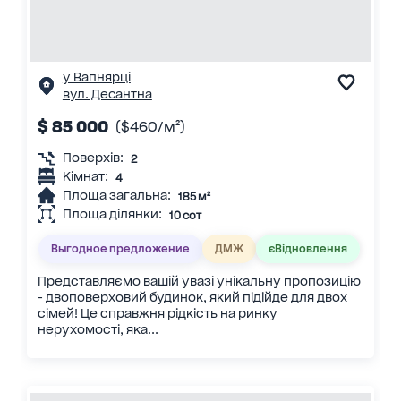
у Вапнярці
вул. Десантна
$ 85 000
($460/м²)
Поверхів:
2
Кімнат:
4
Площа загальна:
185 м²
Площа ділянки:
10 сот
Выгодное предложение
ДМЖ
єВідновлення
Представляємо вашій увазі унікальну пропозицію
- двоповерховий будинок, який підійде для двох
сімей! Це справжня рідкість на ринку
нерухомості, яка...