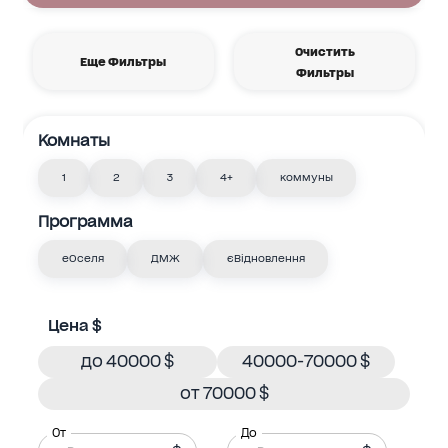
Очистить
Еще Фильтры
Фильтры
Комнаты
1
2
3
4+
коммуны
Программа
еОселя
ДМЖ
єВідновлення
Цена $
до 40000 $
40000-70000 $
от 70000 $
От
До