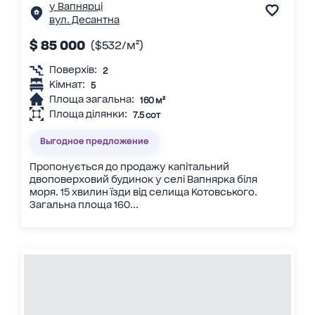
у Вапнярці
вул. Десантна
$ 85 000
($532/м²)
Поверхів:
2
Кімнат:
5
Площа загальна:
160 м²
Площа ділянки:
7.5 сот
Выгодное предложение
Пропонується до продажу капітальний
двоповерховий будинок у селі Вапнярка біля
моря. 15 хвилин їзди від селища Котовського.
Загальна площа 160...