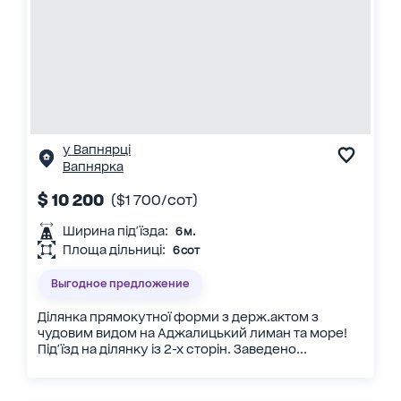
у Вапнярці
Вапнярка
$ 10 200
($1 700/сот)
Ширина під'їзда:
6 м.
Площа дільниці:
6 сот
Выгодное предложение
Ділянка прямокутної форми з держ.актом з
чудовим видом на Аджалицький лиман та море!
Під'їзд на ділянку із 2-х сторін. Заведено...