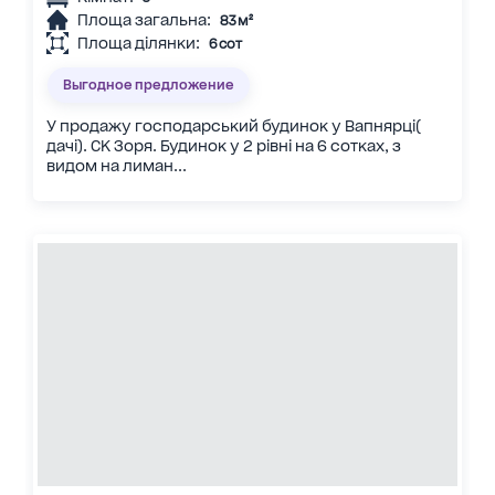
Площа загальна:
83 м²
Площа ділянки:
6 сот
Выгодное предложение
У продажу господарський будинок у Вапнярці(
дачі). СК Зоря. Будинок у 2 рівні на 6 сотках, з
видом на лиман...