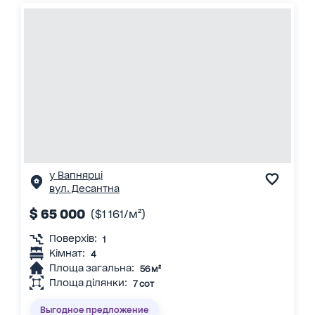
у Вапнярці
вул. Десантна
$ 65 000
($1 161/м²)
Поверхів:
1
Кімнат:
4
Площа загальна:
56 м²
Площа ділянки:
7 сот
Выгодное предложение