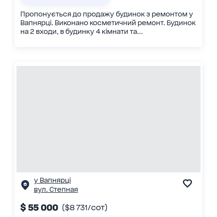
Пропонується до продажу будинок з ремонтом у
Вапнярці. Виконано косметичний ремонт. Будинок
на 2 входи, в будинку 4 кімнати та...
у Вапнярці
вул. Степная
$ 55 000
($8 731/сот)