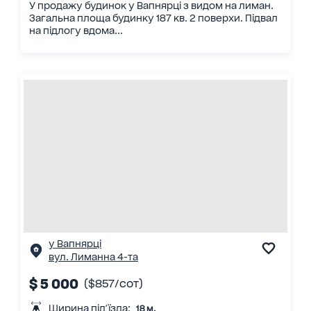
У продажу будинок у Вапнярці з видом на лиман.
Загальна площа будинку 187 кв. 2 поверхи. Підвал
на підлогу вдома...
у Вапнярці
вул. Лиманна 4-та
$ 5 000
($857/сот)
Ширина під'їзда:
18 м.