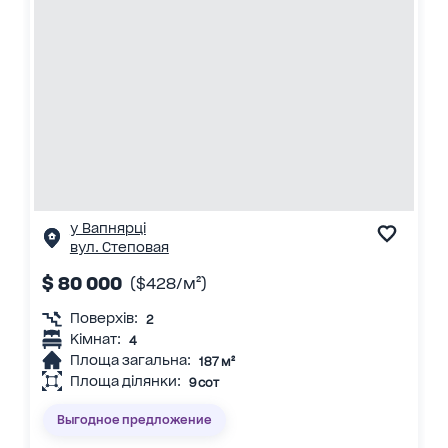
у Вапнярці
вул. Степовая
$ 80 000
($428/м²)
Поверхів:
2
Кімнат:
4
Площа загальна:
187 м²
Площа ділянки:
9 сот
Выгодное предложение