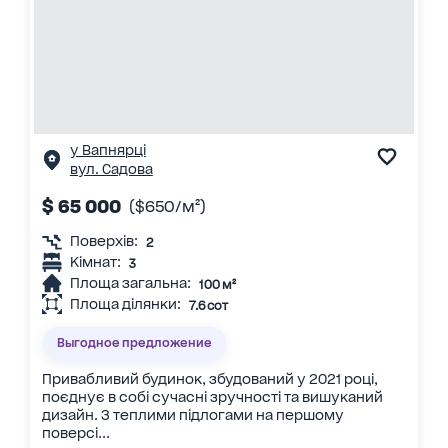
у Вапнярці
вул. Садова
$ 65 000
($650/м²)
Поверхів:
2
Кімнат:
3
Площа загальна:
100 м²
Площа ділянки:
7.6 сот
Выгодное предложение
Привабливий будинок, збудований у 2021 році,
поєднує в собі сучасні зручності та вишуканий
дизайн. З теплими підлогами на першому
поверсі...