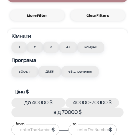
MoreFilter
ClearFilters
Кімнати
1
2
3
4+
комуни
Програма
єОселя
ДМЖ
єВідновлення
Ціна $
до 40000 $
40000-70000 $
від 70000 $
from
to
$
$