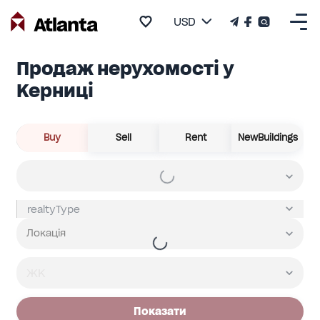
USD
Продаж нерухомості у
Керниці
Buy
Sell
Rent
NewBuildings
Показати