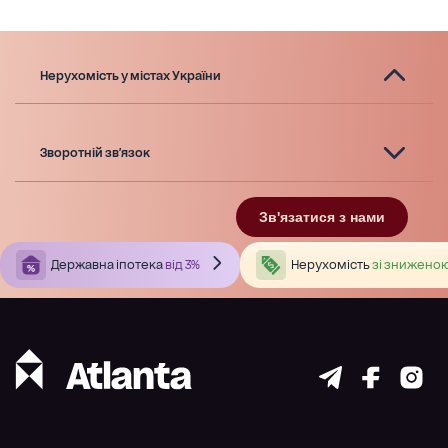
Нерухомість у містах України
Зворотній зв'язок
Зв'язатися з нами
Державна іпотека
від 3%
Нерухомість
зі зниженою