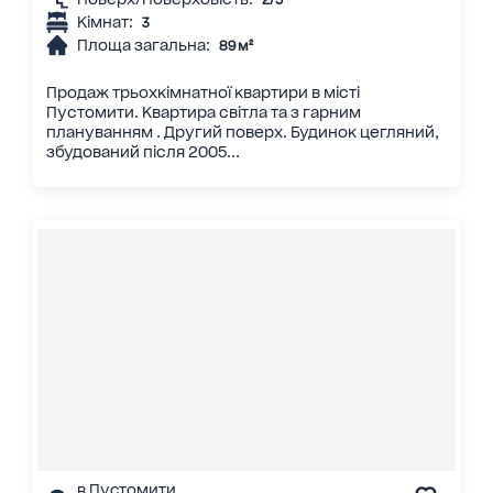
Кімнат:
3
Площа загальна:
89 м²
Продаж трьохкімнатної квартири в місті
Пустомити. Квартира світла та з гарним
плануванням . Другий поверх. Будинок цегляний,
збудований після 2005...
в Пустомити