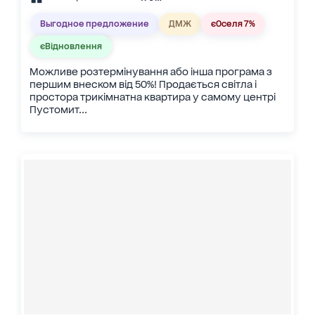
Выгодное предложение
ДМЖ
єОселя 7%
єВідновлення
Можливе розтермінування або інша програма з
першим внеском від 50%! Продається світла і
простора трикімнатна квартира у самому центрі
Пустомит...