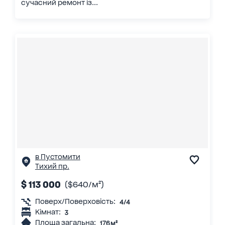
сучасний ремонт із...
в Пустомити
Тихий пр.
$ 113 000
($640/м²)
Поверх/Поверховість:
4/4
Кімнат:
3
Площа загальна:
176 м²