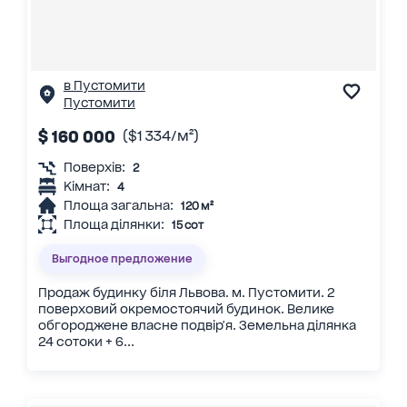
в Пустомити
Пустомити
$ 160 000
($1 334/м²)
Поверхів:
2
Кімнат:
4
Площа загальна:
120 м²
Площа ділянки:
15 сот
Выгодное предложение
Продаж будинку біля Львова. м. Пустомити. 2
поверховий окремостоячий будинок. Велике
обгороджене власне подвір'я. Земельна ділянка
24 сотоки + 6...