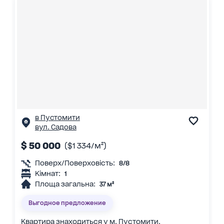
в Пустомити
вул. Садова
$ 50 000
($1 334/м²)
Поверх/Поверховість:
8/8
Кімнат:
1
Площа загальна:
37 м²
Выгодное предложение
Квартира знаходиться у м. Пустомити.