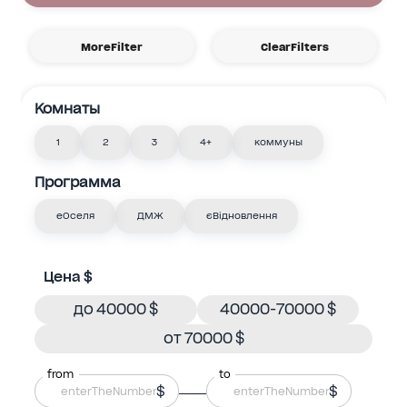
MoreFilter
ClearFilters
Комнаты
1
2
3
4+
коммуны
Программа
еОселя
ДМЖ
єВідновлення
Цена $
до 40000 $
40000-70000 $
от 70000 $
from
to
$
$