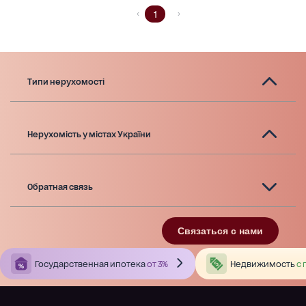
1
Типи нерухомості
Нерухомість у містах України
Обратная связь
Связаться с нами
Государственная ипотека
от 3%
Недвижимость
с 