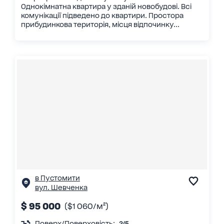
Однокімнатна квартира у зданій новобудові. Всі
комунікації підведено до квартири. Простора
прибудинкова територія, місця відпочинку...
в Пустомити
вул. Шевченка
$ 95 000
($1 060/м²)
Поверх/Поверховість:
2/5