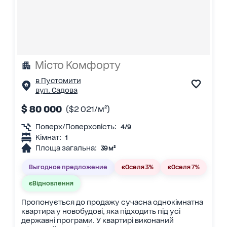
Місто Комфорту
в Пустомити
вул. Садова
$ 80 000
($2 021/м²)
Поверх/Поверховість:
4/9
Кімнат:
1
Площа загальна:
39 м²
Выгодное предложение
єОселя 3%
єОселя 7%
єВідновлення
Пропонується до продажу сучасна однокімнатна
квартира у новобудові, яка підходить під усі
державні програми. У квартирі виконаний