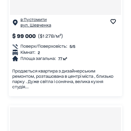
в Пустомити
вул. Шевченка
$ 99 000
($1 278/м²)
Поверх/Поверховість:
5/5
Кімнат:
2
Площа загальна:
77 м²
Продається квартира з дизайнерським
ремонтом, розташована в центрі міста , близько
парку . Дуже світла і сонячна, велика кухня
студія...