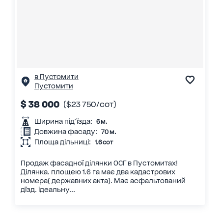
в Пустомити
Пустомити
$ 38 000
($23 750/сот)
Ширина під'їзда:
6 м.
Довжина фасаду:
70 м.
Площа дільниці:
1.6 сот
Продаж фасадної ділянки ОСГ в Пустомитах!
Ділянка. площею 1.6 га має два кадастрових
номера( державних акта). Має асфальтований
дїзд. ідеальну...