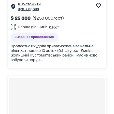
в Пустомити
вул. Садова
$ 25 000
($250 000/сот)
Площа дільниці:
0.1 сот
Выгодное предложение
Продається чудова приватизована земельна
ділянка площею 10 соток (0,1 га) у селі Ямпіль
(колишній Пустомитівський район), масив нової
забудови поруч...