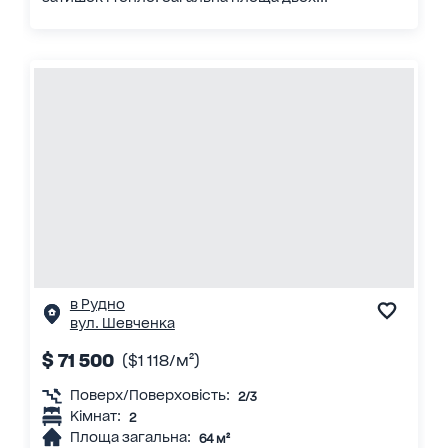
в Рудно
вул. Шевченка
$ 71 500
($1 118/м²)
Поверх/Поверховість:
2/3
Кімнат:
2
Площа загальна:
64 м²