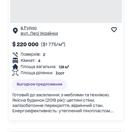
в Рудно
вул. Лесі Українки
$ 220 000
($1 775/м²)
Поверхів:
2
Кімнат:
4
Площа загальна:
124 м²
Площа ділянки:
3 сот
Выгодное предложение
Готовий до заселення: з меблями та технікою.
Якісна будинок (2019 рік): цегляні стіни,
залізобетонне перекриття, відмінний стан.
Енергоефективність: утеплений пінопластом...