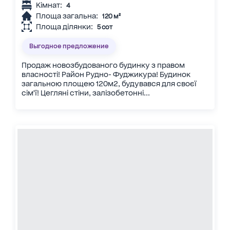
Кімнат:
4
Площа загальна:
120 м²
Площа ділянки:
5 сот
Выгодное предложение
Продаж новозбудованого будинку з правом
власності! Район Рудно- Фуджикура! Будинок
загальною площею 120м2, будувався для своєї
сімʼї! Цегляні стіни, залізобетонні...