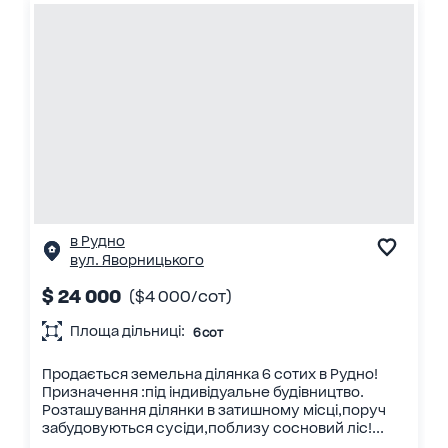
в Рудно
вул. Яворницького
$ 24 000
($4 000/сот)
Площа дільниці:
6 сот
Продається земельна ділянка 6 сотих в Рудно!
Призначення :під індивідуальне будівництво.
Розташування ділянки в затишному місці,поруч
забудовуються сусіди,поблизу сосновий ліс!...