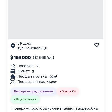
в Рудно
вул. Коновальця
$ 155 000
($1 566/м²)
Поверхів:
2
Кімнат:
3
Площа загальна:
99 м²
Площа ділянки:
1.5 сот
Выгодное предложение
єОселя 7%
єВідновлення
1 поверх — простора кухня-вітальня, гардеробна,