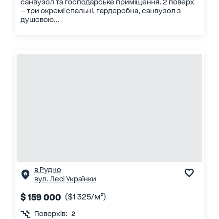
санвузол та господарське приміщення. 2 поверх
— три окремі спальні, гардеробна, санвузол з
душовою...
в Рудно
вул. Лесі Українки
$ 159 000
($1 325/м²)
Поверхів:
2