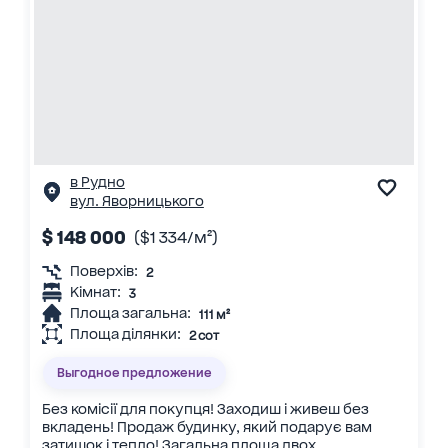
в Рудно
вул. Яворницького
$ 148 000
($1 334/м²)
Поверхів:
2
Кімнат:
3
Площа загальна:
111 м²
Площа ділянки:
2 сот
Выгодное предложение
Без комісії для покупця! Заходиш і живеш без
вкладень! Продаж будинку, який подарує вам
затишок і тепло! Загальна площа двох...