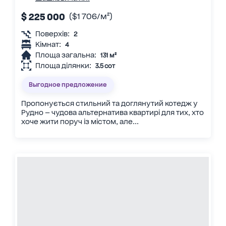
$ 225 000
($1 706/м²)
Поверхів:
2
Кімнат:
4
Площа загальна:
131 м²
Площа ділянки:
3.5 сот
Выгодное предложение
Пропонується стильний та доглянутий котедж у
Рудно — чудова альтернатива квартирі для тих, хто
хоче жити поруч із містом, але...