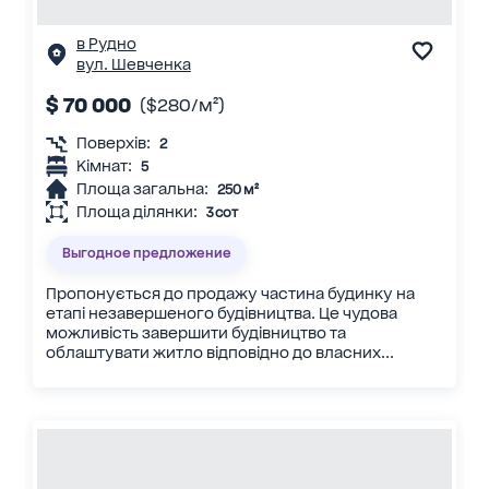
в Рудно
вул. Шевченка
$ 70 000
($280/м²)
Поверхів:
2
Кімнат:
5
Площа загальна:
250 м²
Площа ділянки:
3 сот
Выгодное предложение
Пропонується до продажу частина будинку на
етапі незавершеного будівництва. Це чудова
можливість завершити будівництво та
облаштувати житло відповідно до власних...