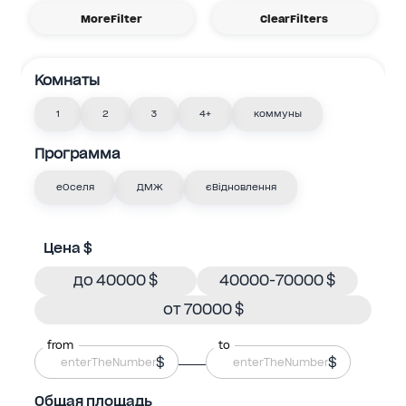
MoreFilter
ClearFilters
Комнаты
1
2
3
4+
коммуны
Программа
еОселя
ДМЖ
єВідновлення
Цена $
до 40000 $
40000-70000 $
от 70000 $
from
to
$
$
Общая площадь