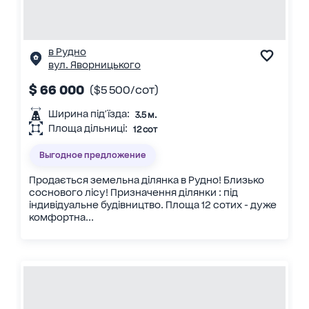
в Рудно
вул. Яворницького
$ 66 000
($5 500/сот)
Ширина під'їзда:
3.5 м.
Площа дільниці:
12 сот
Выгодное предложение
Продається земельна ділянка в Рудно! Близько
соснового лісу! Призначення ділянки : під
індивідуальне будівництво. Площа 12 сотих - дуже
комфортна...