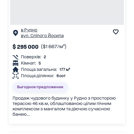
в Рудно
вул. Сліпого Йосипа
$ 295 000
($1 667/м²)
Поверхів:
2
Кімнат:
5
Площа загальна:
177 м²
Площа ділянки:
6 сот
Выгодное предложение
Продаж чудового будинку у Рудно з просторою
терасою 46 кв.м, облаштованою цілим пічним
комплексом з мангалом та діючою сучасною
банею...