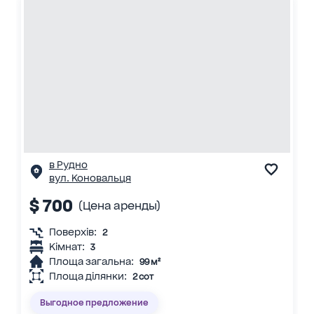
в Рудно
вул. Коновальця
$ 700
(Цена аренды)
Поверхів:
2
Кімнат:
3
Площа загальна:
99 м²
Площа ділянки:
2 сот
Выгодное предложение