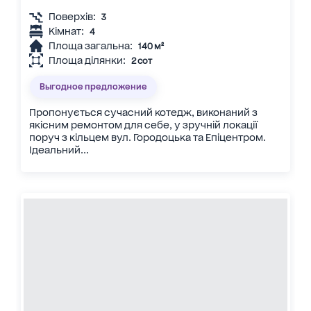
Поверхів:
3
Кімнат:
4
Площа загальна:
140 м²
Площа ділянки:
2 сот
Выгодное предложение
Пропонується сучасний котедж, виконаний з
якісним ремонтом для себе, у зручній локації
поруч з кільцем вул. Городоцька та Епіцентром.
Ідеальний...