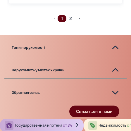
1
2
Типи нерухомості
Нерухомість у містах України
Обратная связь
Связаться с нами
Государственная ипотека
от 3%
Недвижимость
с 