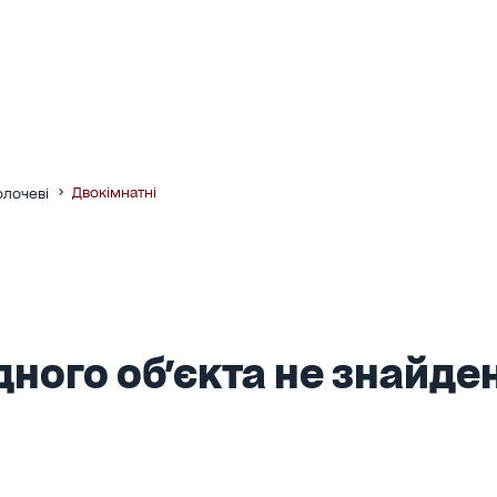
Двокімнатні
олочеві
ного об'єкта не знайден