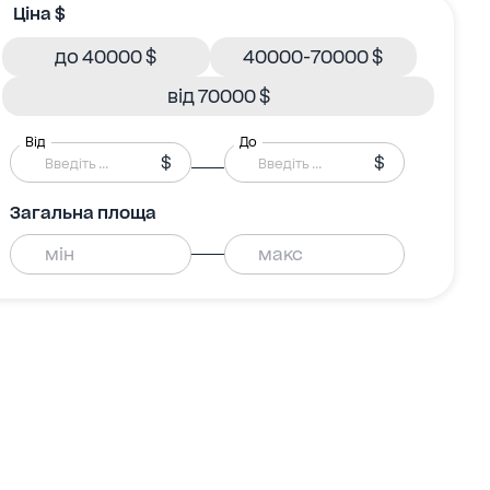
Ціна $
до 40000 $
40000-70000 $
від 70000 $
Від
До
$
$
Загальна площа