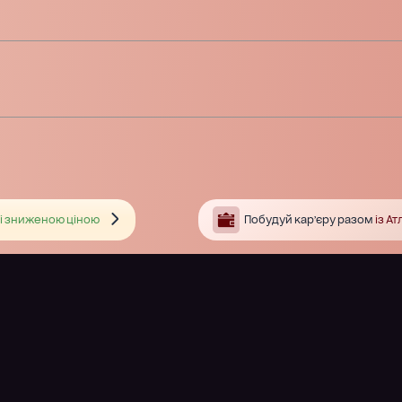
і зниженою ціною
Побудуй кар’єру разом
із А