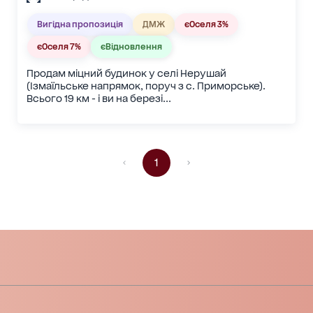
Вигідна пропозиція
ДМЖ
єОселя 3%
єОселя 7%
єВідновлення
Продам міцний будинок у селі Нерушай
(Ізмаїльське напрямок, поруч з с. Приморське).
Всього 19 км - і ви на березі...
1