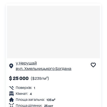
у Нерушай
вул. Хмельницького Богдана
$ 25 000
($239/м²)
Поверхів:
1
Кімнат:
4
Площа загальна:
105 м²
Площа ділянки:
25 сот