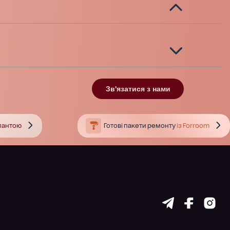
Зв'язатися з нами
тлантою
Готові пакети ремонту
із Forroom