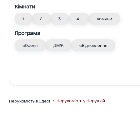
Кімнати
1
2
3
4+
комуни
Програма
єОселя
ДМЖ
єВідновлення
Нерухомість у Нерушай
Нерухомість в Одесі