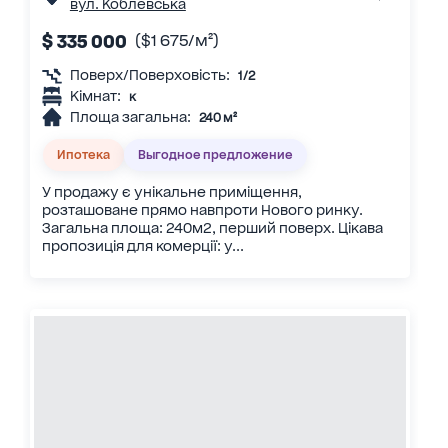
вул. Коблевська
$ 335 000
($1 675/м²)
Поверх/Поверховість:
1/2
Кімнат:
к
Площа загальна:
240 м²
Ипотека
Выгодное предложение
У продажу є унікальне приміщення,
розташоване прямо навпроти Нового ринку.
Загальна площа: 240м2, перший поверх. Цікава
пропозиція для комерції: у...