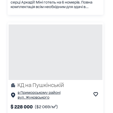
серці Аркадії! Міні готель на 6 номерів. Повна
комплектація всім необхідним для здачі в...
КД на Пушкінській
в Приморському районі
вул. Жуковського
$ 228 000
($2 069/м²)