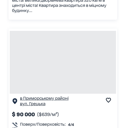
мiста! Велика дворівнева квартира 320 кв/м в
центрі міста! Квартира знаходиться в міцному
будинку...
в Приморському районі
вул. Грецька
$ 90 000
($639/м²)
Поверх/Поверховість:
4/4