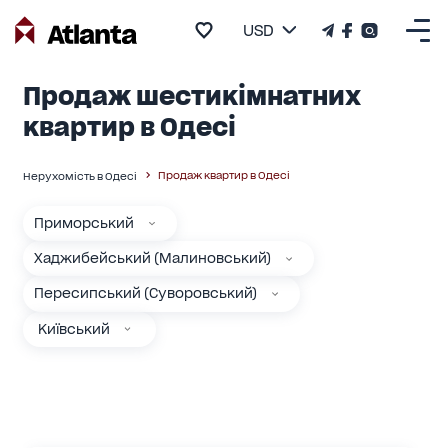
USD
Продаж шестикімнатних
квартир в Одесі
Продаж квартир в Одесі
Нерухомість в Одесі
Приморський
Хаджибейський (Малиновський)
Пересипський (Суворовський)
Київський