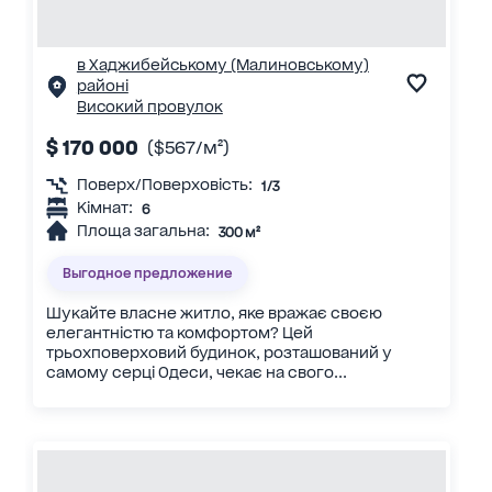
в Хаджибейському (Малиновському)
районі
Високий провулок
$ 170 000
($567/м²)
Поверх/Поверховість:
1/3
Кімнат:
6
Площа загальна:
300 м²
Выгодное предложение
Шукайте власне житло, яке вражає своєю
елегантністю та комфортом? Цей
трьохповерховий будинок, розташований у
самому серці Одеси, чекає на свого...