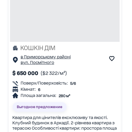
КОШКІН ДІМ
в Приморському районі
вул. Посмітного
$ 650 000
($2 322/м²)
Поверх/Поверховість:
5/6
Кімнат:
6
Площа загальна:
280 м²
Выгодное предложение
Квартира для цінителів ексклюзиву та якості.
Клубний будинок в Аркадії. 2-рівнева квартира з
терасою Особливості квартири: простора площа