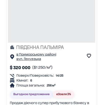
ПІВДЕННА ПАЛЬМІРА
в Приморському районі
вул. Генуезька
$ 320 000
($1 250/м²)
Поверх/Поверховість:
14/25
Кімнат:
6
Площа загальна:
256 м²
Выгодное предложение
єОселя 3%
Продаж діючого супер прибуткового бізнесу в