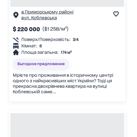
в Приморському районі
вул. Коблевська
$ 220 000
($1 258/м²)
Поверх/Поверховість:
3/4
Кімнат:
6
Площа загальна:
174 м²
Выгодное предложение
Мрієте про проживання в історичному центрі
одного з найкрасивіших міст України? Тоді ця
прекрасна двохрівнева квартира на вулиці
Коблевській саме...