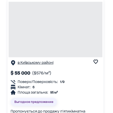
в Київському районі
$ 55 000
($576/м²)
Поверх/Поверховість:
1/9
Кімнат:
6
Площа загальна:
95 м²
Выгодное предложение
Пропонується до продажу п'ятикімнатна