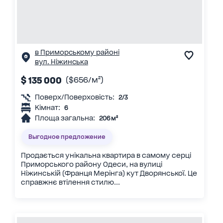
в Приморському районі
вул. Ніжинська
$ 135 000
($656/м²)
Поверх/Поверховість:
2/3
Кімнат:
6
Площа загальна:
206 м²
Выгодное предложение
Продається унікальна квартира в самому серці
Приморського району Одеси, на вулиці
Ніжинській (Франця Мерінга) кут Дворянської. Це
справжнє втілення стилю...