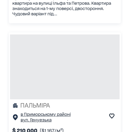
квартира на вулиці Ільфа та Петрова. Квартира
знаходиться на 1-му поверсі, двостороння.
Чудовий варіант під...
ПАЛЬМІРА
в Приморському районі
вул. Генуезька
$ 210 000
($1 167/м²)