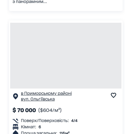
з панорамним...
в Приморському районі
вул. Ольгіївська
$ 70 000
($604/м²)
Поверх/Поверховість:
4/4
Кімнат:
6
Площа загальна:
116 м²