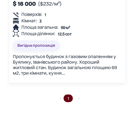
$ 16 000
($232/м²)
Поверхів:
1
Кімнат:
3
Площа загальна:
69 м²
Площа ділянки:
12.5 сот
Вигідна пропозиція
Пропонується будинок з газовим опаленням у
Буялику, Іванівського району. Хороший
житловий стан. Будинок загальною площею 69
м2, три кімнати, кухня...
1