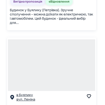
Вигідна пропозиція
єВідновлення
Будинок у Буялику (Петрівка). Зручне
сполучення – можна доїхати як електричкою, так
і автомобілем. Цей будинок - ідеальний вибір
для...
в Буялику
вул. Леніна