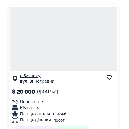
в Буялику
вул. Виноградна
$ 20 000
($441/м²)
Поверхів:
1
Кімнат:
2
Площа загальна:
45 м²
Площа ділянки:
15 сот