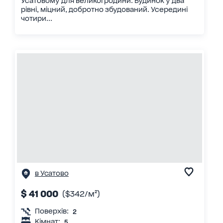
Усатовому для великої родини. Будинок у два
рівні, міцний, добротно збудований. Усередині
чотири...
в Усатово
$ 41 000
($342/м²)
Поверхів:
2
Кімнат:
5