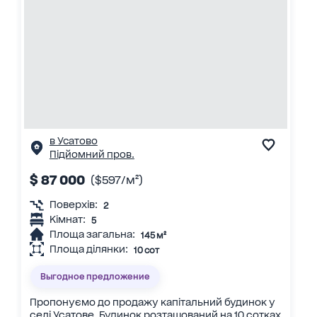
в Усатово
Підйомний пров.
$ 87 000
($597/м²)
Поверхів:
2
Кімнат:
5
Площа загальна:
145 м²
Площа ділянки:
10 сот
Выгодное предложение
Пропонуємо до продажу капітальний будинок у
селі Усатове. Будинок розташований на 10 сотках