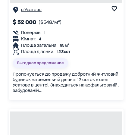
в Усатово
$ 52 000
($548/м²)
Поверхів:
1
Кімнат:
4
Площа загальна:
95 м²
Площа ділянки:
12.3 сот
Выгодное предложение
Пропонується до продажу добротний житловий
будинок на земельній ділянці 12 соток в селі
Усатове в центрі. Знаходиться на асфальтованій,
забудованій...