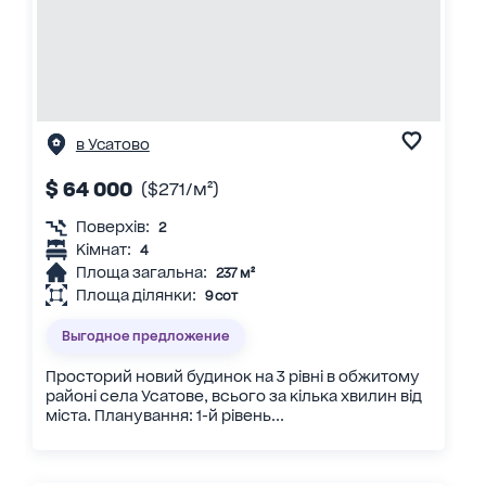
в Усатово
$ 64 000
($271/м²)
Поверхів:
2
Кімнат:
4
Площа загальна:
237 м²
Площа ділянки:
9 сот
Выгодное предложение
Просторий новий будинок на 3 рівні в обжитому
районі села Усатове, всього за кілька хвилин від
міста. Планування: 1-й рівень...