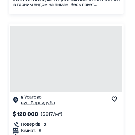
із гарним видом на лиман. Весь пакет...
в Усатово
вул. Вернидуба
$ 120 000
($817/м²)
Поверхів:
2
Кімнат:
5