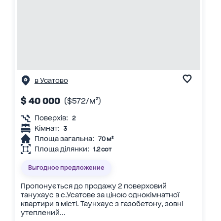
в Усатово
$ 40 000
($572/м²)
Поверхів:
2
Кімнат:
3
Площа загальна:
70 м²
Площа ділянки:
1.2 сот
Выгодное предложение
Пропонується до продажу 2 поверховий
танухаус в с.Усатове за ціною однокімнатної
квартири в місті. Таунхаус з газобетону, зовні
утеплений...