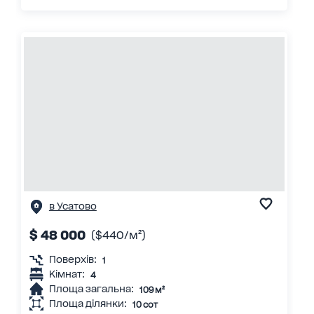
в Усатово
$ 48 000
($440/м²)
Поверхів:
1
Кімнат:
4
Площа загальна:
109 м²
Площа ділянки:
10 сот