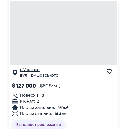
в Усатово
вул. Грушевського
$ 127 000
($508/м²)
Поверхів:
2
Кімнат:
4
Площа загальна:
250 м²
Площа ділянки:
14.4 сот
Выгодное предложение