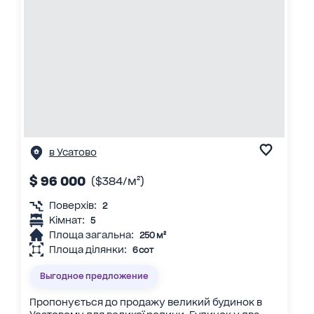
в Усатово
$ 96 000
($384/м²)
Поверхів:
2
Кімнат:
5
Площа загальна:
250 м²
Площа ділянки:
6 сот
Выгодное предложение
Пропонується до продажу великий будинок в