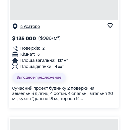
в Усатово
$ 135 000
($986/м²)
Поверхів:
2
Кімнат:
5
Площа загальна:
137 м²
Площа ділянки:
4 сот
Выгодное предложение
Сучасний проект будинку 2 поверхи на
земельній ділянці 4 сотки. 4 спальні, вітальня 20
м., кухня-їдальня 18 м., тераса 14...