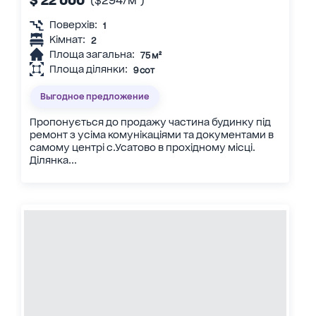
$ 22 000
($294/м²)
Поверхів:
1
Кімнат:
2
Площа загальна:
75 м²
Площа ділянки:
9 сот
Выгодное предложение
Пропонується до продажу частина будинку під
ремонт з усіма комунікаціями та документами в
самому центрі с.Усатово в прохідному місці.
Ділянка...