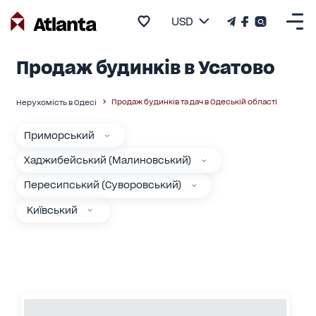
USD
Продаж будинків в Усатово
Продаж будинків та дач в Одеській області
Нерухомість в Одесі
Приморський
Хаджибейський (Малиновський)
Пересипський (Суворовський)
Київський