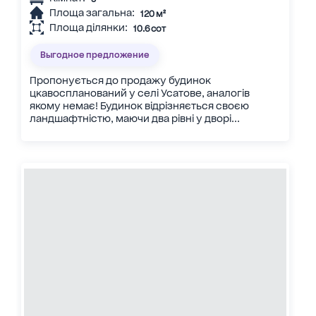
Площа загальна:
120 м²
Площа ділянки:
10.6 сот
Выгодное предложение
Пропонується до продажу будинок
цкавоспланований у селі Усатове, аналогів
якому немає! Будинок відрізняється своєю
ландшафтністю, маючи два рівні у дворі...