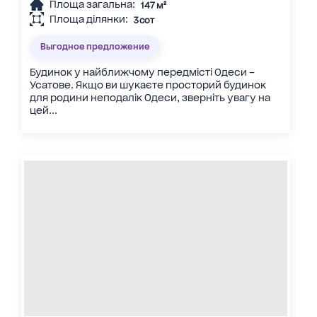
Площа загальна:
147 м²
Площа ділянки:
3 сот
Выгодное предложение
Будинок у найближчому передмісті Одеси –
Усатове. Якщо ви шукаєте просторий будинок
для родини неподалік Одеси, зверніть увагу на
цей...