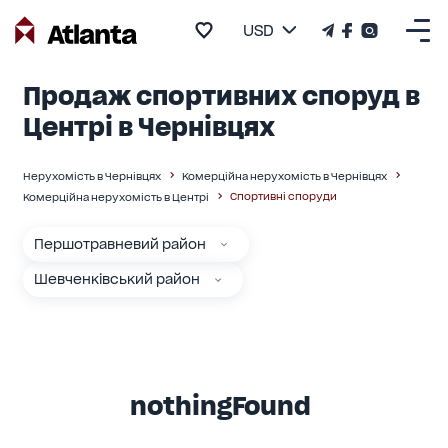
USD
Продаж спортивних споруд в
Центрі в Чернівцях
Нерухомість в Чернівцях
Комерційна нерухомість в Чернівцях
Спортивні споруди
Комерційна нерухомість в Центрі
Першотравневий район
Шевченківський район
nothingFound