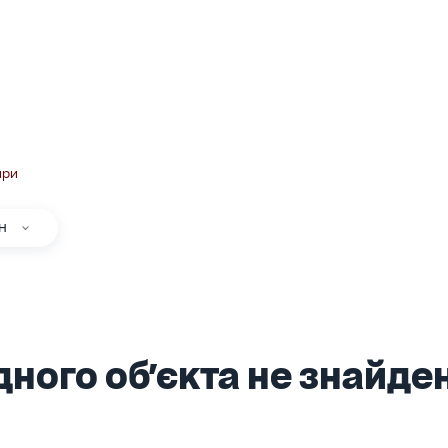
ири
н
ного об'єкта не знайден