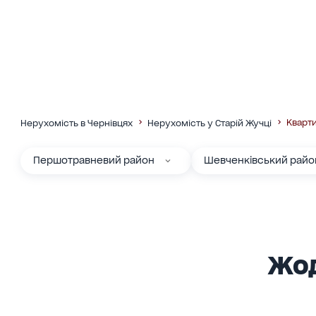
Кварт
Нерухомість в Чернівцях
Нерухомість у Старій Жучці
Першотравневий район
Шевченківський райо
Жод