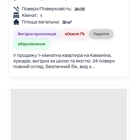
Поверх/Поверховість:
24/25
Кімнат:
1
Площа загальна:
38 м²
Вигідна пропозиція
єОселя 7%
Укриття
єВідновлення
У продажу 1-кімнатна квартира на Каманіна,
Аркадія, вигідна за ціною та якістю. 24 поверх
повний огляд, безпечний бік, вид з...