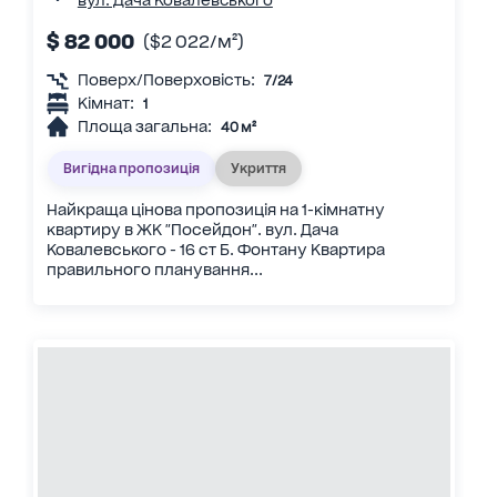
вул. Дача Ковалевського
$ 82 000
($2 022/м²)
Поверх/Поверховість:
7/24
Кімнат:
1
Площа загальна:
40 м²
Вигідна пропозиція
Укриття
Найкраща цінова пропозиція на 1-кімнатну
квартиру в ЖК "Посейдон". вул. Дача
Ковалевського - 16 ст Б. Фонтану Квартира
правильного планування...