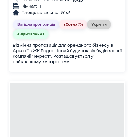
18/25
Кімнат:
1
Площа загальна:
29 м²
Вигідна пропозиція
єОселя 7%
Укриття
єВідновлення
Відмінна пропозиція для орендного бізнесу в
Аркадії в ЖК Родос Новий будинок від будівельної
компанії "Гефест". Розташовується у
найкращому курортному...