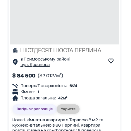
ШІСТДЕСЯТ ШОСТА ПЕРЛИНА
в Приморському районі
вул. Краснова
$ 84 500
($2 012/м²)
Поверх/Поверховість:
6/24
Кімнат:
1
Площа загальна:
42 м²
Вигідна пропозиція
Укриття
Нова 1-кімнатна квартира з Терасою 8 м2 та
кухнею-вітальнею в 66 Перлині. Квартира
розташована на комфортному 6 поверсі з