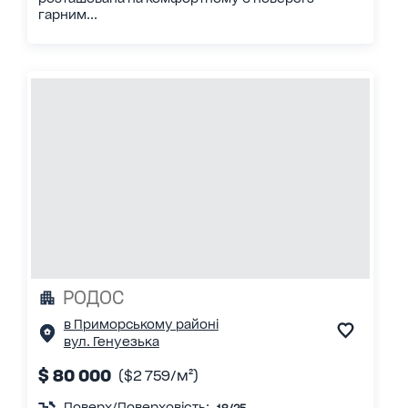
гарним...
РОДОС
в Приморському районі
вул. Генуезька
$ 80 000
($2 759/м²)
Поверх/Поверховість: