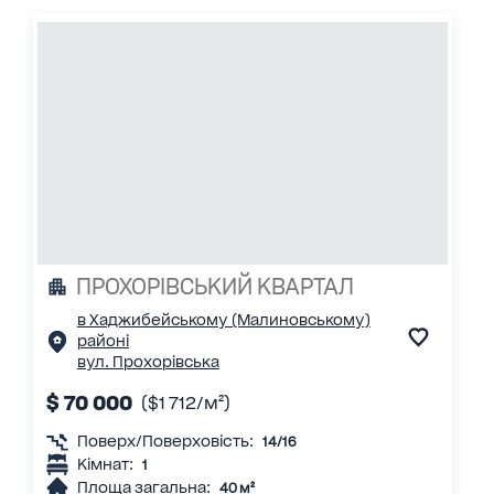
ПРОХОРІВСЬКИЙ КВАРТАЛ
в Хаджибейському (Малиновському)
районі
вул. Прохорівська
$ 70 000
($1 712/м²)
Поверх/Поверховість:
14/16
Кімнат:
1
Площа загальна:
40 м²