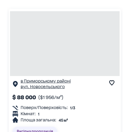
в Приморському районі
вул. Новосельського
$ 88 000
($1 956/м²)
Поверх/Поверховість:
1/3
Кімнат:
1
Площа загальна:
45 м²
Вигідна пропозиція