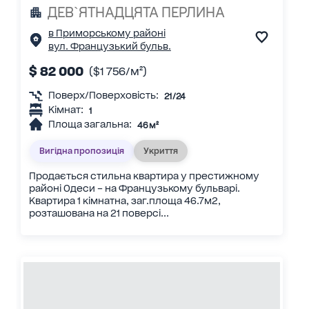
ДЕВ`ЯТНАДЦЯТА ПЕРЛИНА
в Приморському районі
вул. Французький бульв.
$ 82 000
($1 756/м²)
Поверх/Поверховість:
21/24
Кімнат:
1
Площа загальна:
46 м²
Вигідна пропозиція
Укриття
Продається стильна квартира у престижному
районі Одеси – на Французькому бульварі.
Квартира 1 кімнатна, заг.площа 46.7м2,
розташована на 21 поверсі...