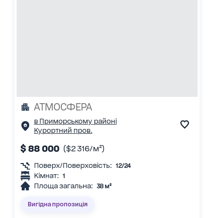
АТМОСФЕРА
в Приморському районі
Курортний пров.
$ 88 000
($2 316/м²)
Поверх/Поверховість:
12/24
Кімнат:
1
Площа загальна:
38 м²
Вигідна пропозиція