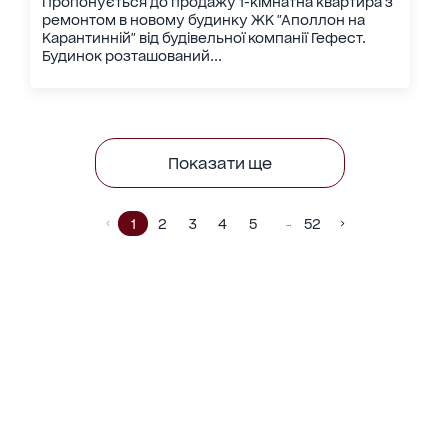
Пропонується до продажу 1-кімнатна квартира з
ремонтом в новому будинку ЖК "Аполлон на
Карантинній" від будівельної компанії Гефест.
Будинок розташований...
Показати ще
1
2
3
4
5
52
…