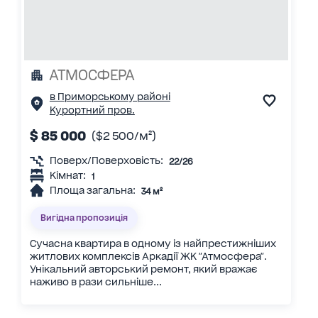
АТМОСФЕРА
в Приморському районі
Курортний пров.
$ 85 000
($2 500/м²)
Поверх/Поверховість:
22/26
Кімнат:
1
Площа загальна:
34 м²
Вигідна пропозиція
Сучасна квартира в одному із найпрестижніших
житлових комплексів Аркадії ЖК "Атмосфера".
Унікальний авторський ремонт, який вражає
наживо в рази сильніше...