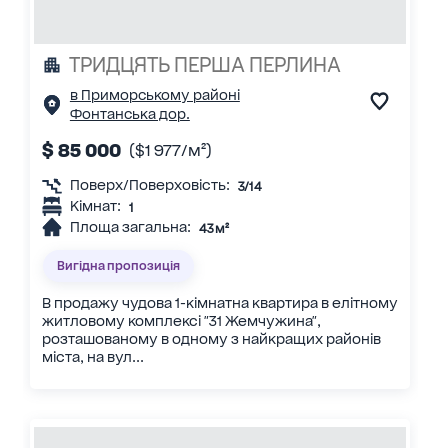
ТРИДЦЯТЬ ПЕРША ПЕРЛИНА
в Приморському районі
Фонтанська дор.
$ 85 000
($1 977/м²)
Поверх/Поверховість:
3/14
Кімнат:
1
Площа загальна:
43 м²
Вигідна пропозиція
В продажу чудова 1-кімнатна квартира в елітному
житловому комплексі "31 Жемчужина",
розташованому в одному з найкращих районів
міста, на вул...