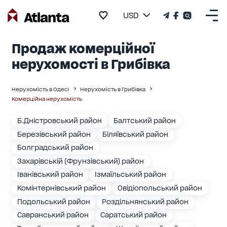
USD
Продаж комерційної
нерухомості в Грибівка
Нерухомість в Одесі
Нерухомість в Грибівка
Комерційна нерухомість
Б.Дністровський район
Балтський район
Березівський район
Біляївський район
Болградський район
Захарівській (Фрунзівський) район
Іванівський район
Ізмаїльський район
Комінтернівський район
Овідіопольський район
Подольський район
Роздільнянський район
Савранський район
Саратський район