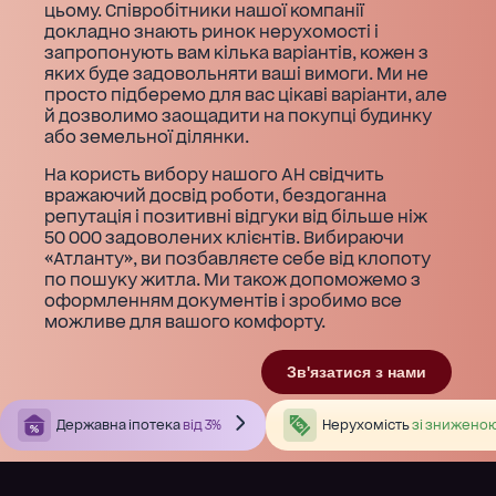
цьому. Співробітники нашої компанії
докладно знають ринок нерухомості і
запропонують вам кілька варіантів, кожен з
яких буде задовольняти ваші вимоги. Ми не
просто підберемо для вас цікаві варіанти, але
й дозволимо заощадити на покупці будинку
або земельної ділянки.
На користь вибору нашого АН свідчить
вражаючий досвід роботи, бездоганна
репутація і позитивні відгуки від більше ніж
50 000 задоволених клієнтів. Вибираючи
«Атланту», ви позбавляєте себе від клопоту
по пошуку житла. Ми також допоможемо з
оформленням документів і зробимо все
можливе для вашого комфорту.
Зв'язатися з нами
Державна іпотека
від 3%
Нерухомість
зі зниженою