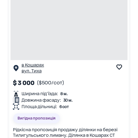
в Кошарах
вул. Тиха
$ 3 000
($500/сот)
Ширина під'їзда:
8 м.
Довжина фасаду:
30 м.
Площа дільниці:
6 сот
Вигідна пропозиція
Рідкісна пропозиція продажу ділянки на березі
Тилигульського лиману. Ділянка в Кошарах СТ