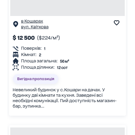
в Кошарах
вул. Квіткова
$ 12 500
($224/м²)
Поверхів:
1
Кімнат:
2
Площа загальна:
56 м²
Площа ділянки:
12 сот
Вигідна пропозиція
Невеликий будинок у с.Кошари на дачах. У
будинку дві кімнати та кухня. Заведені всі
необхідні комунікації. Пий доступність магазин-
бар, зупинка...