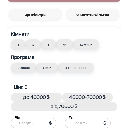
Ще Фільтри
Очистити Фільтри
Кімнати
1
2
3
4+
комуни
Програма
єОселя
ДМЖ
єВідновлення
Ціна $
до 40000 $
40000-70000 $
від 70000 $
Від
До
$
$