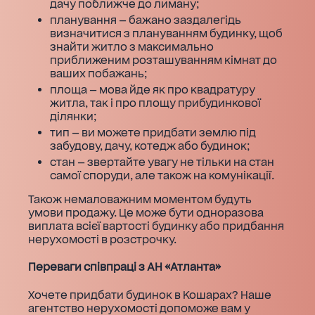
дачу поближче до лиману;
планування — бажано заздалегідь
визначитися з плануванням будинку, щоб
знайти житло з максимально
приближеним розташуванням кімнат до
ваших побажань;
площа — мова йде як про квадратуру
житла, так і про площу прибудинкової
ділянки;
тип — ви можете придбати землю під
забудову, дачу, котедж або будинок;
стан — звертайте увагу не тільки на стан
самої споруди, але також на комунікації.
Також немаловажним моментом будуть
умови продажу. Це може бути одноразова
виплата всієї вартості будинку або придбання
нерухомості в розстрочку.
Переваги співпраці з АН «Атланта»
Хочете придбати будинок в Кошарах? Наше
агентство нерухомості допоможе вам у