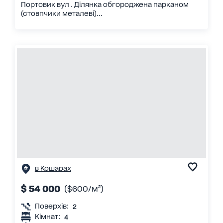
Портовик вул . Ділянка обгороджена парканом
(стовпчики металеві)...
в Кошарах
$ 54 000
($600/м²)
Поверхів:
2
Кімнат:
4