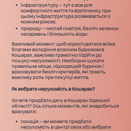
інфраструктуру — тут є все для
комфортного життя та відпочинку, при
цьому інфраструктура розвивається з
кожним роком;
природу — чистий повітря, безліч зелених
насаджень і близькість води.
Важливий момент: щоб користуватися всіма
благами володіння власним будинком в
Кошарах, важливо грамотно підійти до
пошуку нерухомості. Необхідно шукати
правильне місце, підходящий будинок і
враховувати безліч критеріїв, які грають
важливу роль при покупці житла.
Як вибрати нерухомість в Кошарах?
Хочете придбати дачу в Кошарах Одеської
області? Ось кілька моментів, які знадобиться
врахувати:
локація — ви можете придбати
нерухомість в центрі села або вибрати