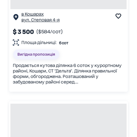
в Кошарах
вул. Степовая 4-я
$ 3 500
($584/сот)
Площа дільниці:
6 сот
Вигідна пропозиція
Продається кутова ділянка 6 соток у курортному
районі, Кошари, СТ "Дельта". Ділянка правильної
форми, обгороджена. Розташований у
забудованому районі серед...