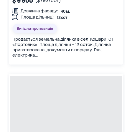
$ 9 500
($792/сот)
Довжина фасаду:
40 м.
Площа дільниці:
12 сот
Вигідна пропозиція
Продається земельна ділянка в селі Кошари, СТ
«Портовик». Площа ділянки – 12 соток. Ділянка
приватизована, документи в порядку. Газ,
електрика...