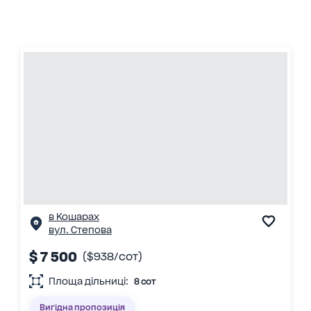
в Кошарах
вул. Степова
$ 7 500
($938/сот)
Площа дільниці:
8 сот
Вигідна пропозиція