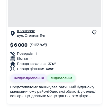
в Кошарах
вул. Степная 3-я
$ 6 000
($163/м²)
Поверхів:
1
Кімнат:
1
Площа загальна:
37 м²
Площа ділянки:
6 сот
Вигідна пропозиція
єВідновлення
Представляємо вашій увазі затишний будинок у
мальовничому районі Одеської області, у селищі
Кошари. Це ідеальне місце для тих, хто цінує...