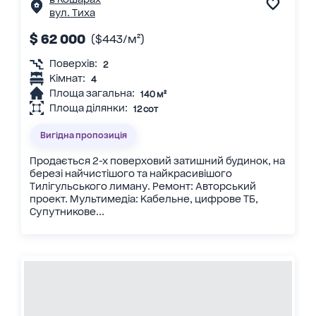
вул. Тиха
$ 62 000
($443/м²)
Поверхів:
2
Кімнат:
4
Площа загальна:
140 м²
Площа ділянки:
12 сот
Вигідна пропозиція
Продається 2-х поверховий затишний будинок, на
березі найчистішого та найкрасивішого
Тилігульського лиману. Ремонт: Авторський
проект. Мультимедіа: Кабельне, цифрове ТБ,
Супутникове...