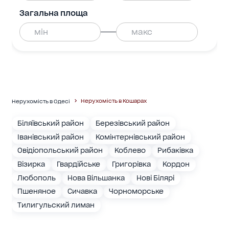
Загальна площа
Нерухомість в Кошарах
Нерухомість в Одесі
Біляївський район
Березівський район
Іванівський район
Комінтернівський район
Овідіопольський район
Коблево
Рибаківка
Візирка
Гвардійське
Григорівка
Кордон
Любополь
Нова Вільшанка
Нові Білярі
Пшеняное
Сичавка
Чорноморське
Тилигульский лиман