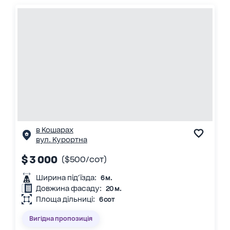
в Кошарах
вул. Курортна
$ 3 000
($500/сот)
Ширина під'їзда:
6 м.
Довжина фасаду:
20 м.
Площа дільниці:
6 сот
Вигідна пропозиція