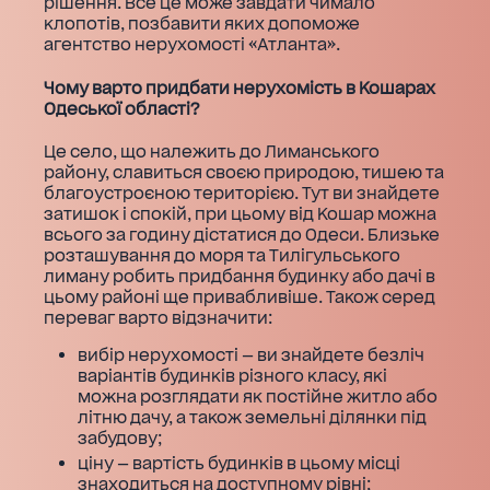
рішення. Все це може завдати чимало
клопотів, позбавити яких допоможе
агентство нерухомості «Атланта».
Чому варто придбати нерухомість в Кошарах
Одеської області?
Це село, що належить до Лиманського
району, славиться своєю природою, тишею та
благоустроєною територією. Тут ви знайдете
затишок і спокій, при цьому від Кошар можна
всього за годину дістатися до Одеси. Близьке
розташування до моря та Тилігульського
лиману робить придбання будинку або дачі в
цьому районі ще привабливіше. Також серед
переваг варто відзначити:
вибір нерухомості — ви знайдете безліч
варіантів будинків різного класу, які
можна розглядати як постійне житло або
літню дачу, а також земельні ділянки під
забудову;
ціну — вартість будинків в цьому місці
знаходиться на доступному рівні;