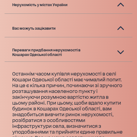
Нерухомість у містах України
Вас можуть зацікавити
Переваги придбання нерухомості в
Кошарах Одеської області
Останнім часом купівля нерухомості в селі
Кошари Одеської області має чималий попит.
На це є кілька причин, починаючи зі зручного
розташування населеного пункту і
закінчуючи розумною вартістю житла в
цьому районі. При цьому, щоби вдало купити
будинок в Кошарах Одеської області, вам
знадобиться вивчити ринок нерухомості,
розібратися з особливостями
інфраструктури села, визначитися з
уподобаннями та прийняти єдине правильне