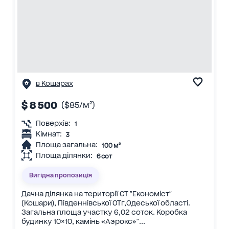
в Кошарах
$ 8 500
($85/м²)
Поверхів:
1
Кімнат:
3
Площа загальна:
100 м²
Площа ділянки:
6 сот
Вигідна пропозиція
Дачна ділянка на території СТ "Економіст"
(Кошари), Південнівської ОТг,Одеської області.
Загальна площа участку 6,02 соток. Коробка
будинку 10×10, камінь «Аэрокс»"...