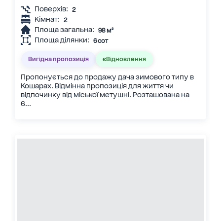
Поверхів:
2
Кімнат:
2
Площа загальна:
98 м²
Площа ділянки:
6 сот
Вигідна пропозиція
єВідновлення
Пропонується до продажу дача зимового типу в
Кошарах. Відмінна пропозиція для життя чи
відпочинку від міської метушні. Розташована на
6...