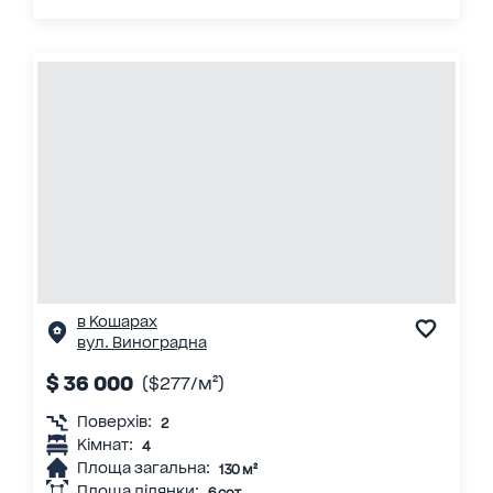
в Кошарах
вул. Виноградна
$ 36 000
($277/м²)
Поверхів:
2
Кімнат:
4
Площа загальна:
130 м²
Площа ділянки:
6 сот