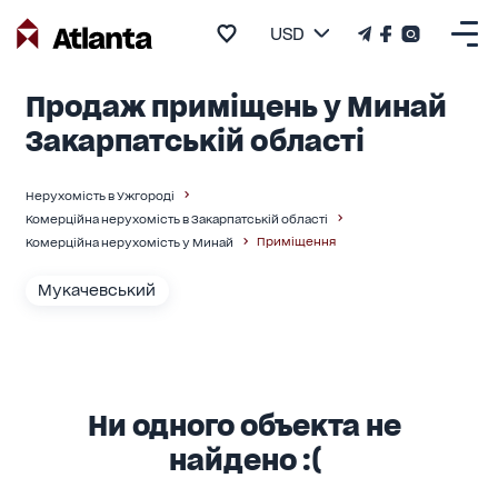
USD
Продаж приміщень у Минай
Закарпатській області
Нерухомість в Ужгороді
Комерційна нерухомість в Закарпатській області
Приміщення
Комерційна нерухомість у Минай
Мукачевський
Ни одного объекта не
найдено :(