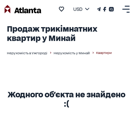
USD
Продаж трикімнатних
квартир у Минай
Квартири
Нерухомість в Ужгороді
Нерухомість у Минай
Жодного об'єкта не знайдено
:(