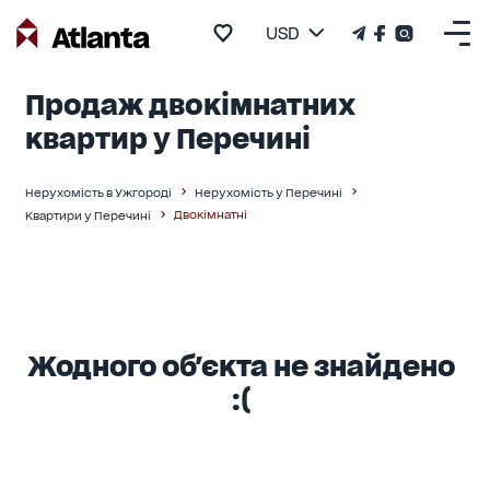
USD
Продаж двокімнатних
квартир у Перечині
Нерухомість в Ужгороді
Нерухомість у Перечині
Двокімнатні
Квартири у Перечині
Жодного об'єкта не знайдено
:(