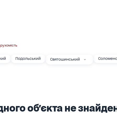
ерухомість
кий
Подольський
Соломенс
Святошинський
ного об'єкта не знайден