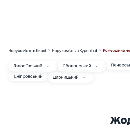
Комерційна н
Нерухомість в Києві
Нерухомість в Куренівці
Печерсь
Голосіївський
Оболонський
Дніпровський
Дарницький
Жод