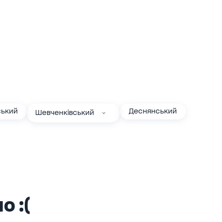
ький
Деснянський
Шевченківський
о :(