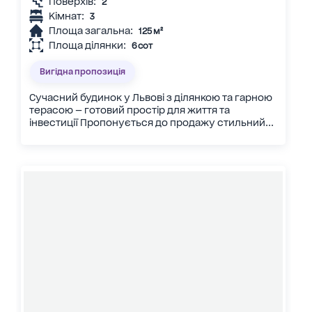
Поверхів:
2
Кімнат:
3
Площа загальна:
125 м²
Площа ділянки:
6 сот
Вигідна пропозиція
Сучасний будинок у Львові з ділянкою та гарною
терасою — готовий простір для життя та
інвестиції Пропонується до продажу стильний...