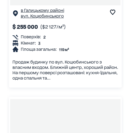
в Галицькому районі
вул. Коцюбинського
$ 255 000
($2 127/м²)
Поверхів:
2
Кімнат:
3
Площа загальна:
119 м²
Продаж будинку по вул. Коцюбинського з
власним входом. Ближній центр, хороший район.
На першому поверсі розташовані: кухня-їдальня,
одна спальня та...