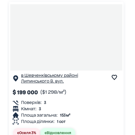
в Шевченківському районі
Липинського В. вул.
$ 199 000
($1 298/м²)
Поверхів:
3
Кімнат:
3
Площа загальна:
153 м²
Площа ділянки:
1 сот
єОселя 3%
єВідновлення