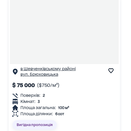
в Шевченківському районі
вул. Брюховицька
$ 75 000
($750/м²)
Поверхів:
2
Кімнат:
3
Площа загальна:
100 м²
Площа ділянки:
6 сот
Вигідна пропозиція