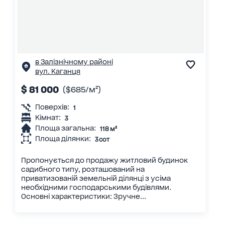
в Залізнічному районі
вул. Каганця
$ 81 000
($685/м²)
Поверхів:
1
Кімнат:
3
Площа загальна:
118 м²
Площа ділянки:
3 сот
Пропонується до продажу житловий будинок
садибного типу, розташований на
приватизованій земельній ділянці з усіма
необхідними господарськими будівлями.
Основні характеристики: Зручне...