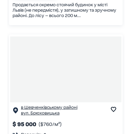
Продається окремо стоячий будинок у місті
Львів (не передмістя), у затишному та зручному
районі. До лісу — всього 200 м...
в Шевченківському районі
вул. Брюховицька
$ 95 000
($760/м²)