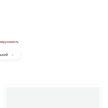
нерухомість
ський