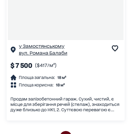
у Замостянському
вул. Романа Балаби
$ 7 500
($417/м²)
Площа загальна:
18 м²
Площа корисна:
18 м²
Продам залізобетонний гараж. Сухий, чистий, є
місце для зберігання речей (стелаж), знаходиться
дуже близько до НК1, 2. Суттєвою перевагою є...