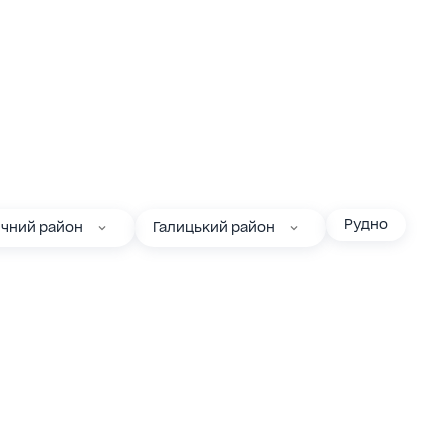
Рудно
ичний район
Галицький район