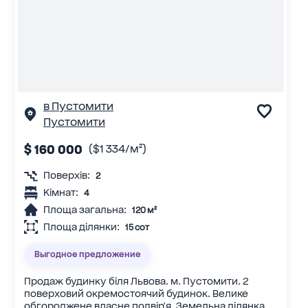
в Пустомити
Пустомити
$ 160 000
($1 334/м²)
Поверхів:
2
Кімнат:
4
Площа загальна:
120 м²
Площа ділянки:
15 сот
Выгодное предложение
Продаж будинку біля Львова. м. Пустомити. 2
поверховий окремостоячий будинок. Велике
обгороджене власне подвір'я. Земельна ділянка