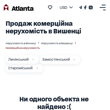
USD
Продаж комерційна
нерухомість в Вишенці
Нерухомість в Вінниці
Нерухомість в Вишенці
Комерційна нерухомість
Ленінський
Замостянський
Староміський
Ни одного объекта не
найдено :(