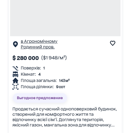
в Агрономічному
Родинний пров.
$ 280 000
($1 948/м²)
Поверхів:
1
Кімнат:
4
Площа загальна:
143 м²
Площа ділянки:
9 сот
Выгодное предложение
Продається сучасний одноповерховий будинок,
створений для комфортного життя та
відпочинку всієї сім'ї. Доглянута територія,
якісний газон, мангальна зона для відпочинку...