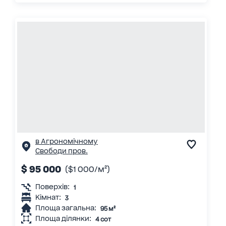
в Агрономічному
Свободи пров.
$ 95 000
($1 000/м²)
Поверхів:
1
Кімнат:
3
Площа загальна:
95 м²
Площа ділянки:
4 сот