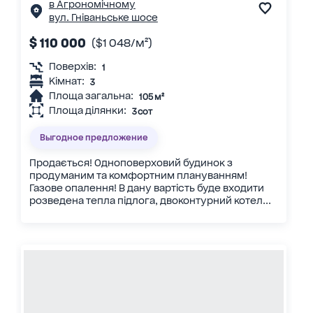
в Агрономічному
вул. Гніваньське шосе
$ 110 000
($1 048/м²)
Поверхів:
1
Кімнат:
3
Площа загальна:
105 м²
Площа ділянки:
3 сот
Выгодное предложение
Продається! Одноповерховий будинок з
продуманим та комфортним плануванням!
Газове опалення! В дану вартість буде входити
розведена тепла підлога, двоконтурний котел...