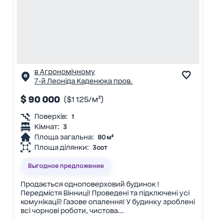
в Агрономічному
7-й Леоніда Каденюка пров.
$ 90 000
($1 125/м²)
Поверхів:
1
Кімнат:
3
Площа загальна:
80 м²
Площа ділянки:
3 сот
Выгодное предложение
Продається одноповерховий будинок !
Передмістя Вінниці! Проведені та підключені усі
комунікації! Газове опалення! У будинку зроблені
всі чорнові роботи, чистова...