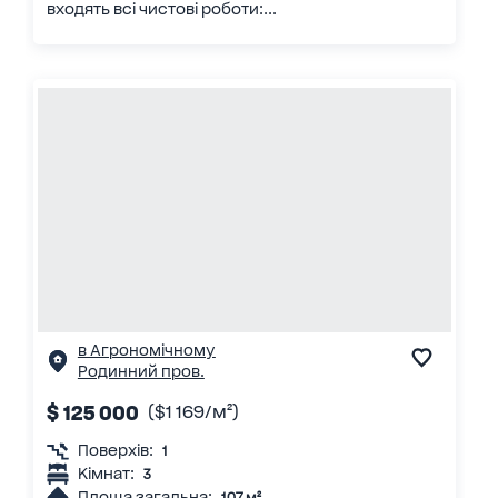
входять всі чистові роботи:...
в Агрономічному
Родинний пров.
$ 125 000
($1 169/м²)
Поверхів:
1
Кімнат:
3
Площа загальна:
107 м²