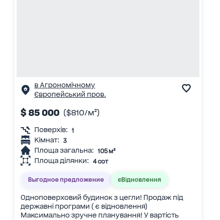
в Агрономічному
Європейський пров.
$ 85 000
($810/м²)
Поверхів:
1
Кімнат:
3
Площа загальна:
105 м²
Площа ділянки:
4 сот
Выгодное предложение
єВідновлення
Одноповерховий будинок з цегли! Продаж під
державні програми ( є відновлення)
Максимально зручне планування! У вартість