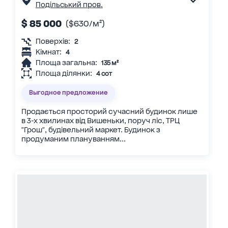
Подільський пров.
$ 85 000
($630/м²)
Поверхів:
2
Кімнат:
4
Площа загальна:
135 м²
Площа ділянки:
4 сот
Выгодное предложение
Продається просторий сучасний будинок лише
в 3-х хвилинах від Вишеньки, поруч ліс, ТРЦ
"Грош", будівельний маркет. Будинок з
продуманим плануванням...