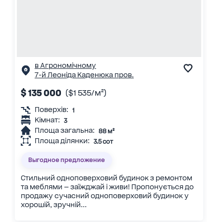
в Агрономічному
7-й Леоніда Каденюка пров.
$ 135 000
($1 535/м²)
Поверхів:
1
Кімнат:
3
Площа загальна:
88 м²
Площа ділянки:
3.5 сот
Выгодное предложение
Стильний одноповерховий будинок з ремонтом
та меблями — заїжджай і живи! Пропонується до
продажу сучасний одноповерховий будинок у
хорошій, зручній...