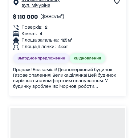
вул. Мічуріна
$ 110 000
($880/м²)
Поверхів:
2
Кімнат:
4
Площа загальна:
125 м²
Площа ділянки:
4 сот
Выгодное предложение
єВідновлення
Продаж! Без комісії! Двоповерховий будинок.
Газове опалення! Велика ділянка! Цей будинок
вирізняється комфортним плануванням. У
будинку зроблені всі чорнові роботи...