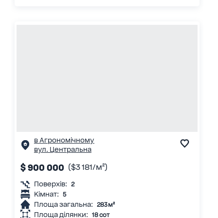
в Агрономічному
вул. Центральна
$ 900 000
($3 181/м²)
Поверхів:
2
Кімнат:
5
Площа загальна:
283 м²
Площа ділянки:
18 сот