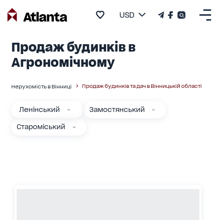
USD
Продаж будинків в
Агрономічному
Продаж будинків та дач в Вінницькій області
Нерухомість в Вінниці
Ленінський
Замостянський
Староміський