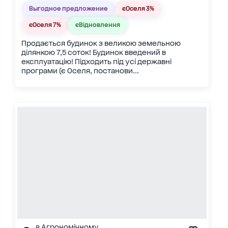
Выгодное предложение
єОселя 3%
єОселя 7%
єВідновлення
Продається будинок з великою земельною
ділянкою 7,5 соток! Будинок введений в
експлуатацію! Підходить під усі державні
програми (є Оселя, постанови...
в Агрономічному