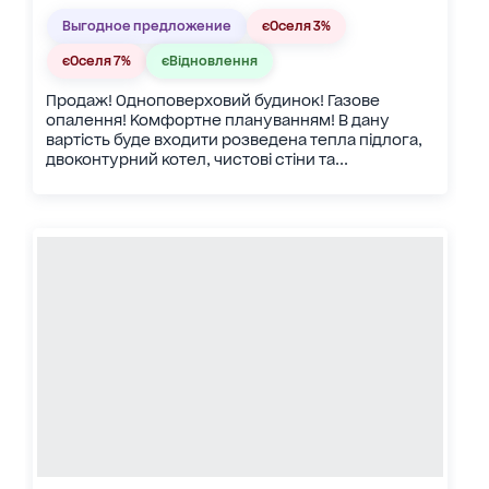
Выгодное предложение
єОселя 3%
єОселя 7%
єВідновлення
Продаж! Одноповерховий будинок! Газове
опалення! Комфортне плануванням! В дану
вартість буде входити розведена тепла підлога,
двоконтурний котел, чистові стіни та...