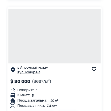
в Агрономічному
вул. Мічуріна
$ 80 000
($667/м²)
Поверхів:
1
Кімнат:
3
Площа загальна:
120 м²
Площа ділянки:
7.4 сот