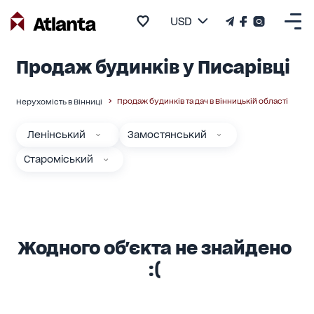
USD
Продаж будинків у Писарівці
Продаж будинків та дач в Вінницькій області
Нерухомість в Вінниці
Ленінський
Замостянський
Староміський
Жодного об'єкта не знайдено
:(