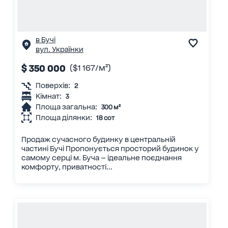
в Бучі
вул. Українки
$ 350 000
($1 167/м²)
Поверхів:
2
Кімнат:
3
Площа загальна:
300 м²
Площа ділянки:
18 сот
Продаж сучасного будинку в центральній
частині Бучі Пропонується просторий будинок у
самому серці м. Буча — ідеальне поєднання
комфорту, приватності...