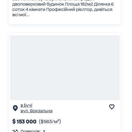
двоповерховий будинок Площа 182м2 Ділянка 6
соток 4 кімнати Професійний рієлтор, дивіться
всі мої...
в Бучі
вул. Вокзальна
$ 153 000
($563/м²)
Поверхів:
3