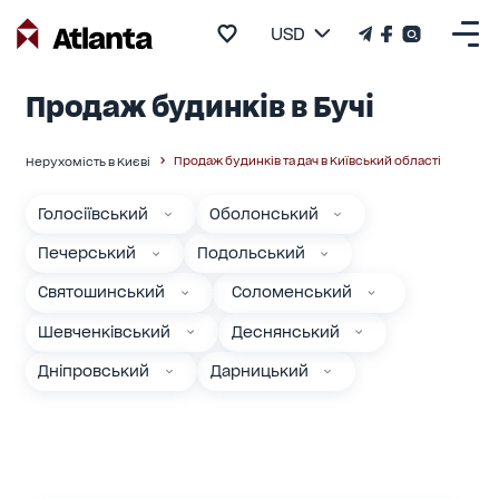
USD
Продаж будинків в Бучі
Продаж будинків та дач в Київський області
Нерухомість в Києві
Голосіївський
Оболонський
Печерський
Подольський
Святошинський
Соломенський
Шевченківський
Деснянський
Дніпровський
Дарницький