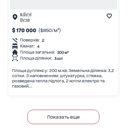
в Бучі
Буча
$ 170 000
($850/м²)
Поверхів:
2
Кімнат:
4
Площа загальна:
200 м²
Площа ділянки:
3 сот
Площа дуплексу: 200 м.кв. Земельна ділянка: 3,2
сотки. З наповненням: штукатурка, стяжка,
розведена тепла підлога, 2 котли електро та
газовий...
Показать еще