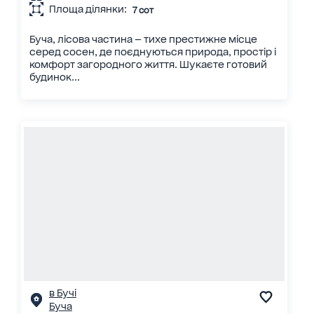
Площа ділянки:
7 сот
Буча, лісова частина — тихе престижне місце
серед сосен, де поєднуються природа, простір і
комфорт загородного життя. Шукаєте готовий
будинок...
в Бучі
Буча