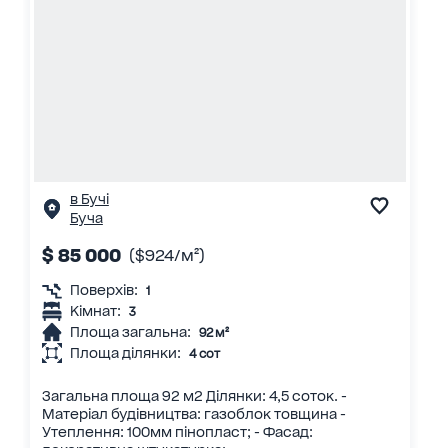
в Бучі
Буча
$ 85 000
($924/м²)
Поверхів:
1
Кімнат:
3
Площа загальна:
92 м²
Площа ділянки:
4 сот
Загальна площа 92 м2 Ділянки: 4,5 соток. -
Матеріал будівництва: газоблок товщина -
Утеплення: 100мм пінопласт; - Фасад: