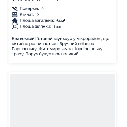
Поверхів:
2
Кімнат:
2
Площа загальна:
64 м²
Площа ділянки:
1 сот
Без комісій! Готовий таунхаус у мікрорайоні, що
активно розвивається. Зручний виїзд на
Варшавську, Житомирську та Новоірпінську
трасу. Поруч будується великий...