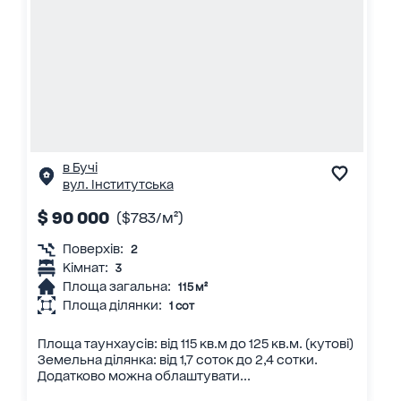
в Бучі
вул. Інститутська
$ 90 000
($783/м²)
Поверхів:
2
Кімнат:
3
Площа загальна:
115 м²
Площа ділянки:
1 сот
Площа таунхаусів: від 115 кв.м до 125 кв.м. (кутові)
Земельна ділянка: від 1,7 соток до 2,4 сотки.
Додатково можна облаштувати...