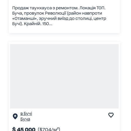
Продаж таунхауса з ремонтом. Локація ТОП.
Буча, провулок Революції (район навпроти
«Отаманші», зручний виїзд до столиці, центр
Бучі). Крайній. 150...
в Бучі
Буча
$ 45 000
($704/м²)