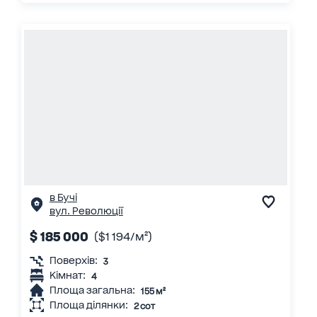
в Бучі
вул. Революції
$ 185 000
($1 194/м²)
Поверхів:
3
Кімнат:
4
Площа загальна:
155 м²
Площа ділянки:
2 сот