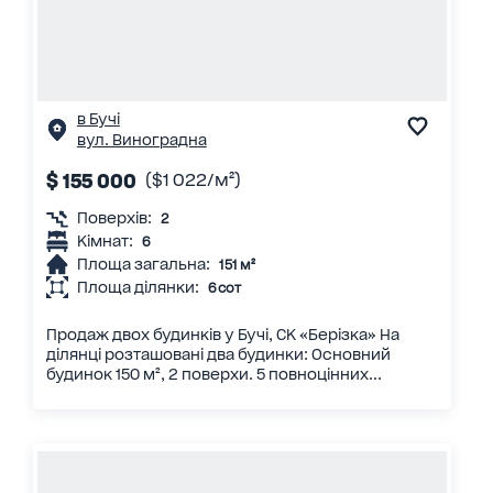
в Бучі
вул. Виноградна
$ 155 000
($1 022/м²)
Поверхів:
2
Кімнат:
6
Площа загальна:
151 м²
Площа ділянки:
6 сот
Продаж двох будинків у Бучі, СК «Берізка» На
ділянці розташовані два будинки: Основний
будинок 150 м², 2 поверхи. 5 повноцінних...