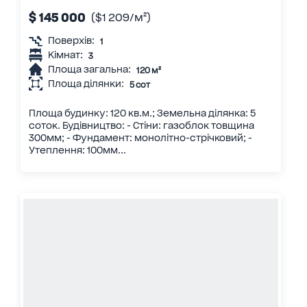
$ 145 000
($1 209/м²)
Поверхів:
1
Кімнат:
3
Площа загальна:
120 м²
Площа ділянки:
5 сот
Площа будинку: 120 кв.м.; Земельна ділянка: 5
соток. Будівництво: - Стіни: газоблок товщина
300мм; - Фундамент: монолітно-стрічковий; -
Утеплення: 100мм...