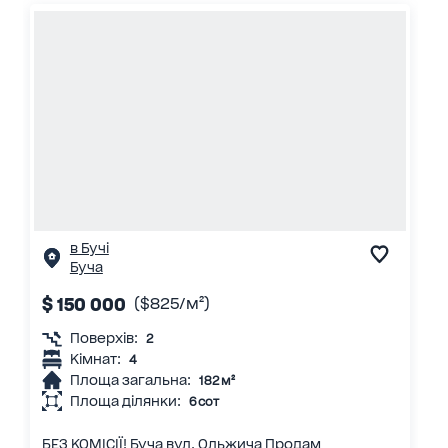
в Бучі
Буча
$ 150 000
($825/м²)
Поверхів:
2
Кімнат:
4
Площа загальна:
182 м²
Площа ділянки:
6 сот
БЕЗ КОМІСІЇ! Буча вул. Ольжича Продам