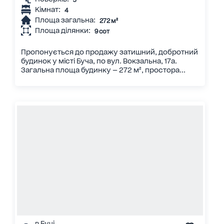
Кімнат:
4
Площа загальна:
272 м²
Площа ділянки:
9 сот
Пропонується до продажу затишний, добротний
будинок у місті Буча, по вул. Вокзальна, 17а.
Загальна площа будинку — 272 м², простора...
в Бучі