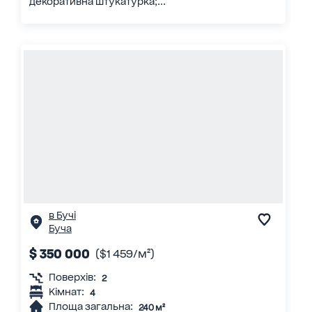
декоративна штукатурка;...
в Бучі
Буча
$ 350 000
($1 459/м²)
Поверхів:
2
Кімнат:
4
Площа загальна:
240 м²