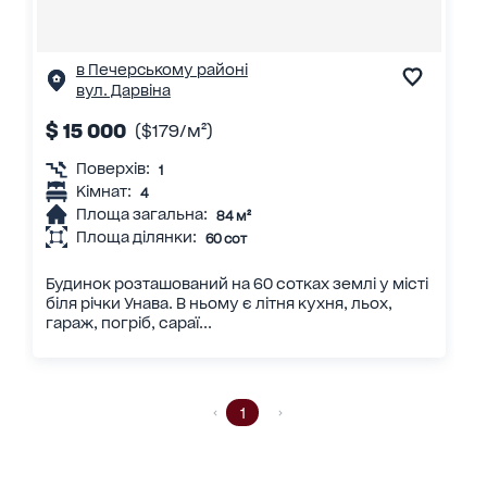
в Печерському районі
вул. Дарвіна
$ 15 000
($179/м²)
Поверхів:
1
Кімнат:
4
Площа загальна:
84 м²
Площа ділянки:
60 сот
Будинок розташований на 60 сотках землі у місті
біля річки Унава. В ньому є літня кухня, льох,
гараж, погріб, сараї...
1