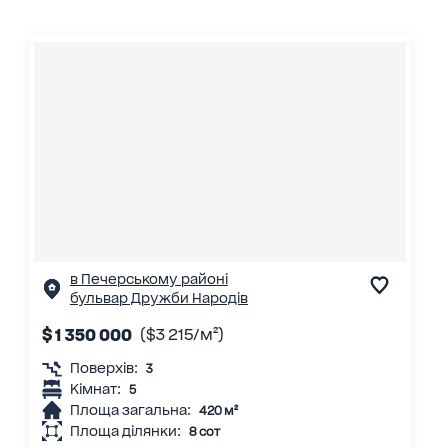
в Печерському районі
бульвар Дружби Народів
$ 1 350 000
($3 215/м²)
Поверхів:
3
Кімнат:
5
Площа загальна:
420 м²
Площа ділянки:
8 сот