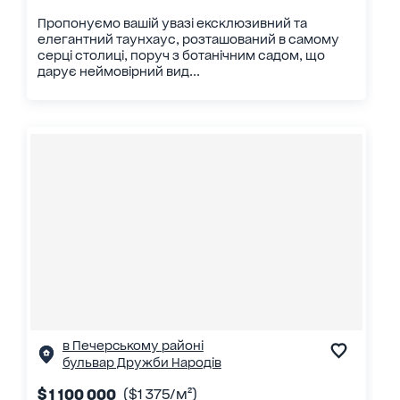
Пропонуємо вашій увазі ексклюзивний та
елегантний таунхаус, розташований в самому
серці столиці, поруч з ботанічним садом, що
дарує неймовірний вид...
в Печерському районі
бульвар Дружби Народів
$ 1 100 000
($1 375/м²)