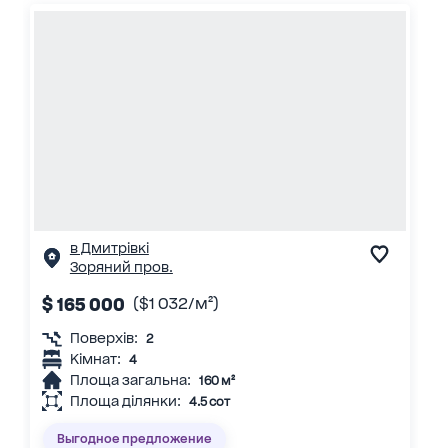
в Дмитрівкі
Зоряний пров.
$ 165 000
($1 032/м²)
Поверхів:
2
Кімнат:
4
Площа загальна:
160 м²
Площа ділянки:
4.5 сот
Выгодное предложение