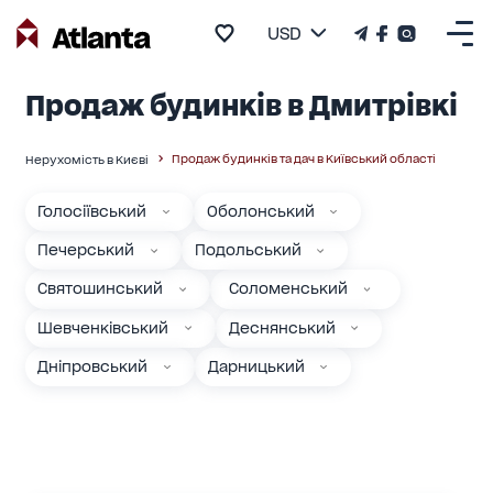
USD
Продаж будинків в Дмитрівкі
Продаж будинків та дач в Київський області
Нерухомість в Києві
Голосіївський
Оболонський
Печерський
Подольський
Святошинський
Соломенський
Шевченківський
Деснянський
Дніпровський
Дарницький