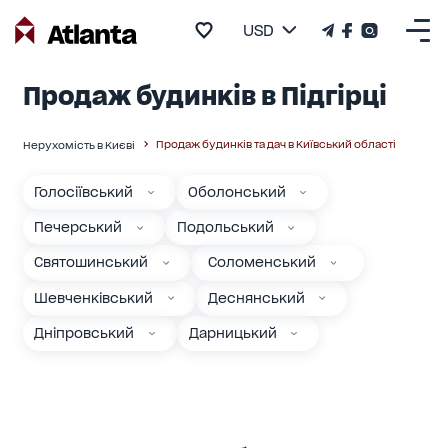
USD
Продаж будинків в Підгірці
Продаж будинків та дач в Київський області
Нерухомість в Києві
Голосіївський
Оболонський
Печерський
Подольський
Святошинський
Соломенський
Шевченківський
Деснянський
Дніпровський
Дарницький