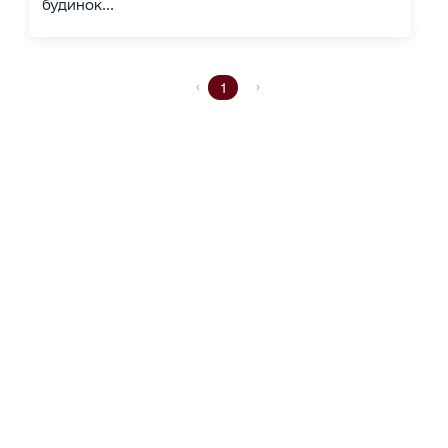
будинок...
1