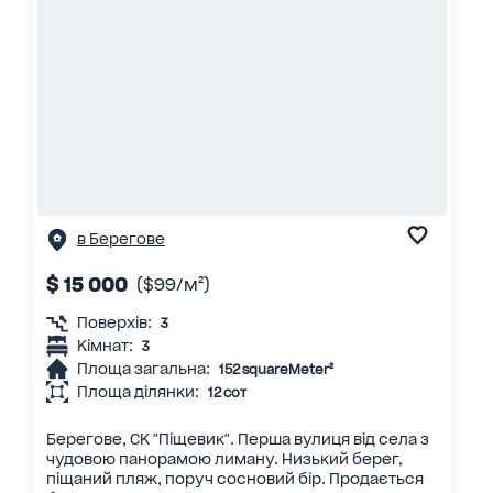
в Берегове
$ 15 000
($99/м²)
Поверхів:
3
Кімнат:
3
Площа загальна:
152 squareMeter²
Площа ділянки:
12 сот
Берегове, СК "Піщевик". Перша вулиця від села з
чудовою панорамою лиману. Низький берег,
піщаний пляж, поруч сосновий бір. Продається