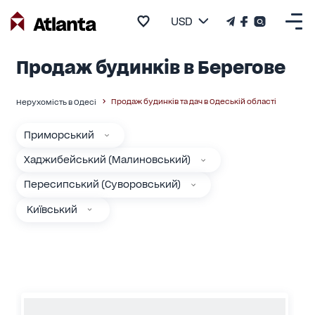
USD
Продаж будинків в Берегове
Продаж будинків та дач в Одеській області
Нерухомість в Одесі
Приморський
Хаджибейський (Малиновський)
Пересипський (Суворовський)
Київський