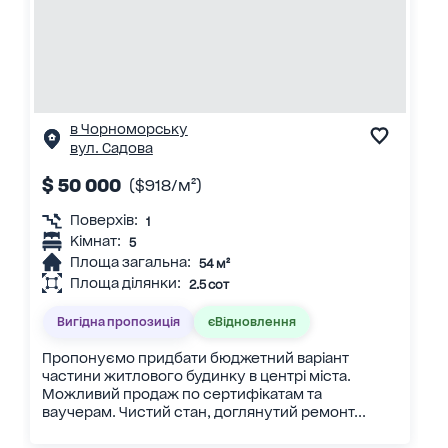
в Чорноморську
вул. Садова
$ 50 000
($918/м²)
Поверхів:
1
Кімнат:
5
Площа загальна:
54 м²
Площа ділянки:
2.5 сот
Вигідна пропозиція
єВідновлення
Пропонуємо придбати бюджетний варіант
частини житлового будинку в центрі міста.
Можливий продаж по сертифікатам та
ваучерам. Чистий стан, доглянутий ремонт...