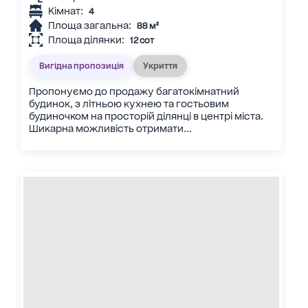
Кімнат:
4
Площа загальна:
88 м²
Площа ділянки:
12 сот
Вигідна пропозиція
Укриття
Пропонуємо до продажу багатокімнатний
будинок, з літньою кухнею та гостьовим
будиночком на просторій ділянці в центрі міста.
Шикарна можливість отримати...