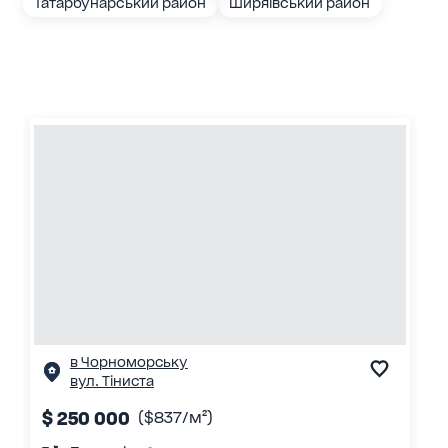
Татарбунарський район
Ширяївський район
в Чорноморську
вул. Тіниста
$ 250 000
($837/м²)