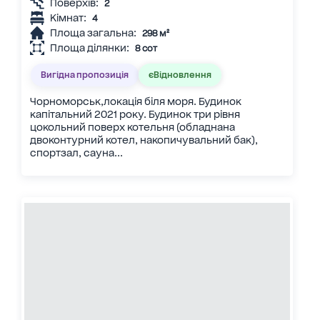
Поверхів:
2
Кімнат:
4
Площа загальна:
298 м²
Площа ділянки:
8 сот
Вигідна пропозиція
єВідновлення
Чорноморськ,локація біля моря. Будинок
капітальний 2021 року. Будинок три рівня
цокольний поверх котельня (обладнана
двоконтурний котел, накопичувальний бак),
спортзал, сауна...