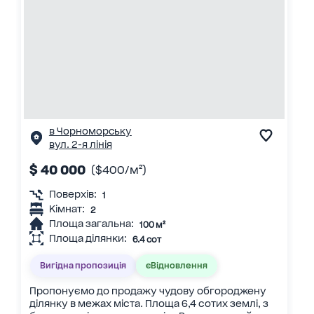
в Чорноморську
вул. 2-я лінія
$ 40 000
($400/м²)
Поверхів:
1
Кімнат:
2
Площа загальна:
100 м²
Площа ділянки:
6.4 сот
Вигідна пропозиція
єВідновлення
Пропонуємо до продажу чудову обгороджену
ділянку в межах міста. Площа 6,4 сотих землі, з