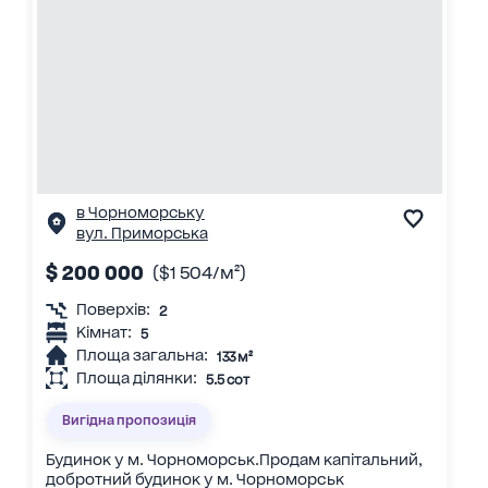
в Чорноморську
вул. Приморська
$ 200 000
($1 504/м²)
Поверхів:
2
Кімнат:
5
Площа загальна:
133 м²
Площа ділянки:
5.5 сот
Вигідна пропозиція
Будинок у м. Чорноморськ.Продам капітальний,
добротний будинок у м. Чорноморськ