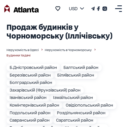
USD
Продаж будинків у
Чорноморську (Іллічівську)
Нерухомість в Одесі
Нерухомість в Чорноморську
Будинки та дачі
Б.Дністровський район
Балтський район
Березівський район
Біляївський район
Болградський район
Захарівській (Фрунзівський) район
Іванівський район
Ізмаїльський район
Комінтернівський район
Овідіопольський район
Подольський район
Роздільнянський район
Савранський район
Саратський район