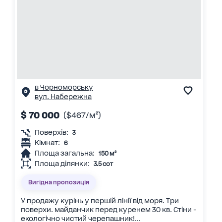
в Чорноморську
вул. Набережна
$ 70 000
($467/м²)
Поверхів:
3
Кімнат:
6
Площа загальна:
150 м²
Площа ділянки:
3.5 сот
Вигідна пропозиція
У продажу курінь у першій лінії від моря. Три
поверхи. майданчик перед куренем 30 кв. Стіни -
екологічно чистий черепашник!...