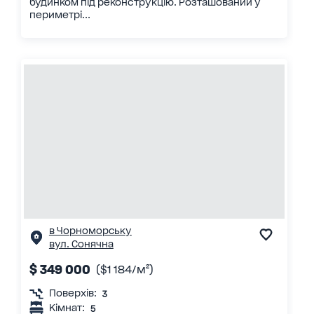
будинком під реконструкцію. Розташований у
периметрі...
в Чорноморську
вул. Сонячна
$ 349 000
($1 184/м²)
Поверхів:
3
Кімнат:
5