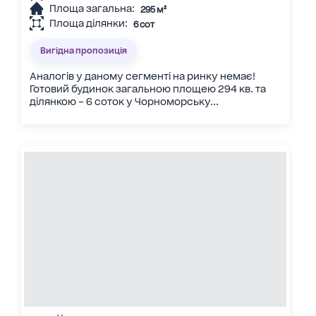
Площа загальна:
295 м²
Площа ділянки:
6 сот
Вигідна пропозиція
Аналогів у даному сегменті на ринку немає!
Готовий будинок загальною площею 294 кв. та
ділянкою – 6 соток у Чорноморську...