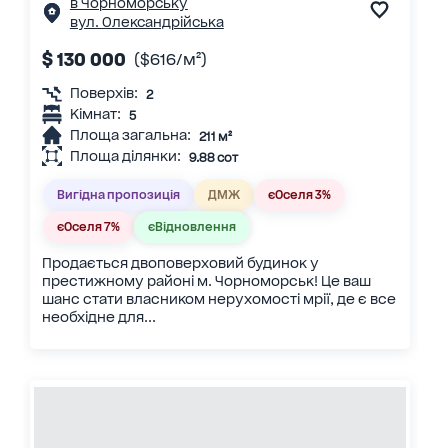
в Чорноморську
вул. Олександрійська
$ 130 000
($616/м²)
Поверхів:
2
Кімнат:
5
Площа загальна:
211 м²
Площа ділянки:
9.88 сот
Вигідна пропозиція
ДМЖ
єОселя 3%
єОселя 7%
єВідновлення
Продається двоповерховий будинок у
престижному районі м. Чорноморськ! Це ваш
шанс стати власником нерухомості мрії, де є все
необхідне для...