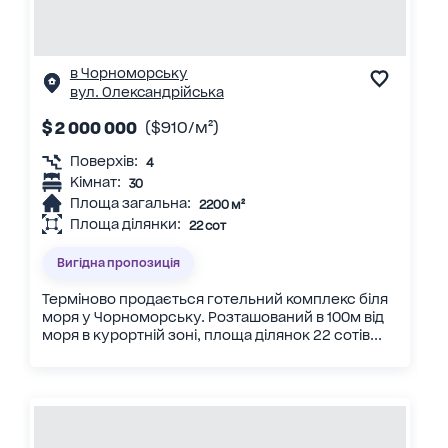
в Чорноморську
вул. Олександрійська
$ 2 000 000
($910/м²)
Поверхів:
4
Кімнат:
30
Площа загальна:
2200 м²
Площа ділянки:
22 сот
Вигідна пропозиція
Терміново продається готельний комплекс біля
моря у Чорноморську. Розташований в 100м від
моря в курортній зоні, площа ділянок 22 сотів...