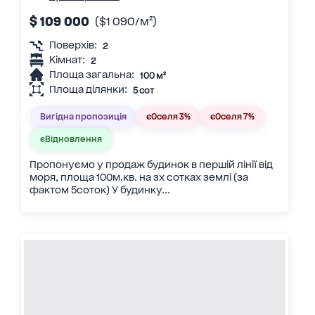
$ 109 000
($1 090/м²)
Поверхів:
2
Кімнат:
2
Площа загальна:
100 м²
Площа ділянки:
5 сот
Вигідна пропозиція
єОселя 3%
єОселя 7%
єВідновлення
Пропонуємо у продаж будинок в першій лінії від
моря, площа 100м.кв. на зх сотках землі (за
фактом 5соток) У будинку...