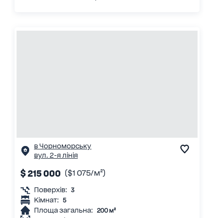
в Чорноморську
вул. 2-я лінія
$ 215 000
($1 075/м²)
Поверхів:
3
Кімнат:
5
Площа загальна:
200 м²