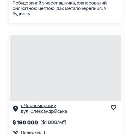
Побудований з черепашника, фанерований
силікатною цеглою, дах металочерепиця. У
будинку...
в Чорноморську
вул. Олександрійська
$ 160 000
($1 808/м²)
Поверхів:
1