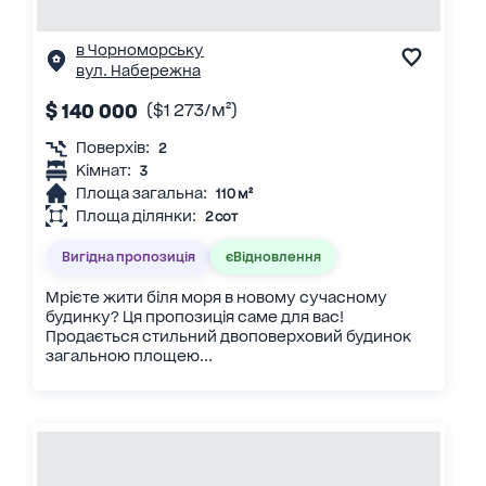
в Чорноморську
вул. Набережна
$ 140 000
($1 273/м²)
Поверхів:
2
Кімнат:
3
Площа загальна:
110 м²
Площа ділянки:
2 сот
Вигідна пропозиція
єВідновлення
Мрієте жити біля моря в новому сучасному
будинку? Ця пропозиція саме для вас!
Продається стильний двоповерховий будинок
загальною площею...