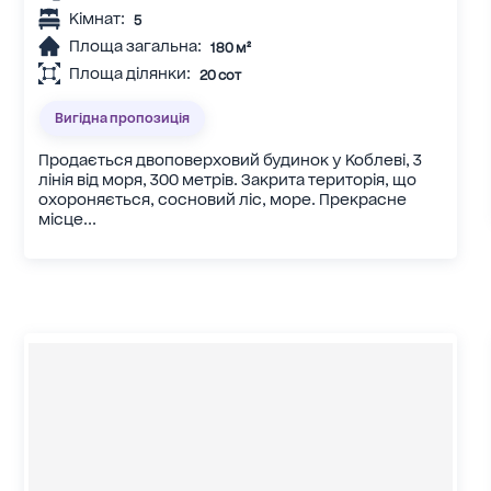
Кімнат:
5
Площа загальна:
180 м²
Площа ділянки:
20 сот
Вигідна пропозиція
Продається двоповерховий будинок у Коблеві, 3
лінія від моря, 300 метрів. Закрита територія, що
охороняється, сосновий ліс, море. Прекрасне
місце...