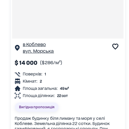
в Коблево
вул. Морська
$ 14 000
($286/м²)
Поверхів:
1
Кімнат:
2
Площа загальна:
49 м²
Площа ділянки:
22 сот
Вигідна пропозиція
Продаж будинку біля лиману та моря у селі
Коблеве. Земельна ділянка 22 сотки. Будинок
газифікований, є господарські споруди. При