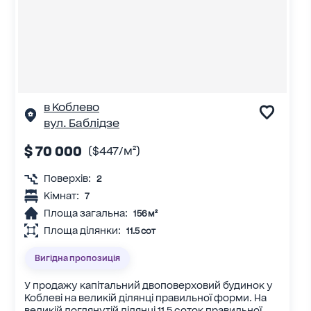
в Коблево
вул. Баблідзе
$ 70 000
($447/м²)
Поверхів:
2
Кімнат:
7
Площа загальна:
156 м²
Площа ділянки:
11.5 сот
Вигідна пропозиція
У продажу капітальний двоповерховий будинок у
Коблеві на великій ділянці правильної форми. На
великій доглянутій ділянці 11.5 соток правильної