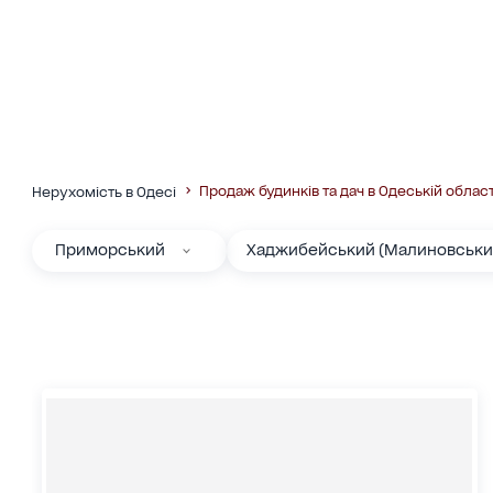
Продаж будинків та дач в Одеській област
Нерухомість в Одесі
Приморський
Хаджибейський (Малиновськи