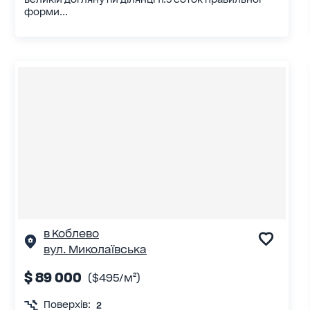
форми...
в Коблево
вул. Миколаївська
$ 89 000
($495/м²)
Поверхів:
2