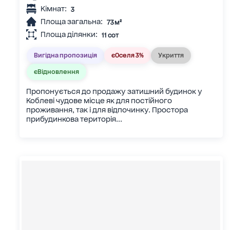
Кімнат:
3
Площа загальна:
73 м²
Площа ділянки:
11 сот
Вигідна пропозиція
єОселя 3%
Укриття
єВідновлення
Пропонується до продажу затишний будинок у
Коблеві чудове місце як для постійного
проживання, так і для відпочинку. Простора
прибудинкова територія...