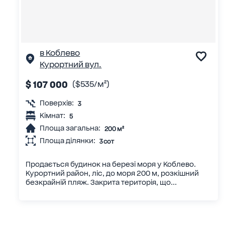
в Коблево
Курортний вул.
$ 107 000
($535/м²)
Поверхів:
3
Кімнат:
5
Площа загальна:
200 м²
Площа ділянки:
3 сот
Продається будинок на березі моря у Коблево.
Курортний район, ліс, до моря 200 м, розкішний
безкрайній пляж. Закрита територія, що...