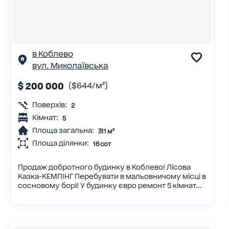
в Коблево
вул. Миколаївська
$ 200 000
($644/м²)
Поверхів:
2
Кімнат:
5
Площа загальна:
311 м²
Площа ділянки:
16 сот
Продаж добротного будинку в Коблево! Лісова
Казка-КЕМПІНГ Перебувати в мальовничому місці в
сосновому борі! У будинку євро ремонт 5 кімнат...