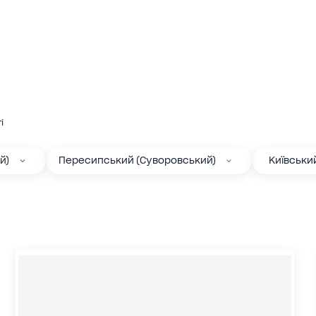
і
й)
Пересипський (Суворовський)
Київськи