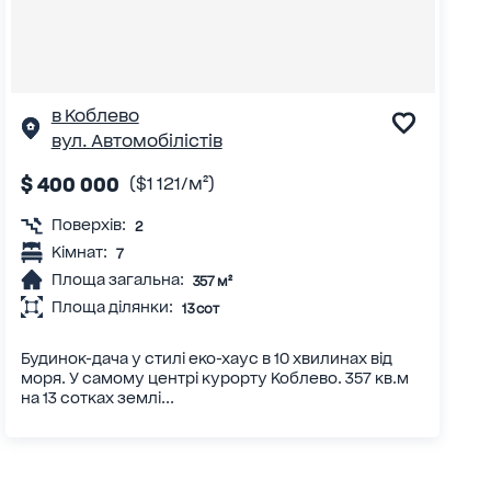
в Коблево
вул. Автомобілістів
$ 400 000
($1 121/м²)
Поверхів:
2
Кімнат:
7
Площа загальна:
357 м²
Площа ділянки:
13 сот
Будинок-дача у стилі еко-хаус в 10 хвилинах від
моря. У самому центрі курорту Коблево. 357 кв.м
на 13 сотках землі...