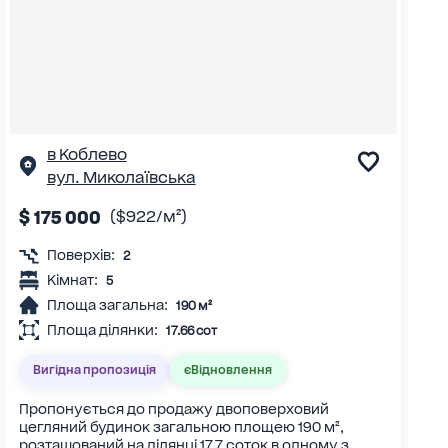
в Коблево
вул. Миколаївська
$ 175 000
($922/м²)
Поверхів:
2
Кімнат:
5
Площа загальна:
190 м²
Площа ділянки:
17.66 сот
Вигідна пропозиція
єВідновлення
Пропонується до продажу двоповерховий
цегляний будинок загальною площею 190 м²,
розташований на ділянці 17,7 соток в одному з