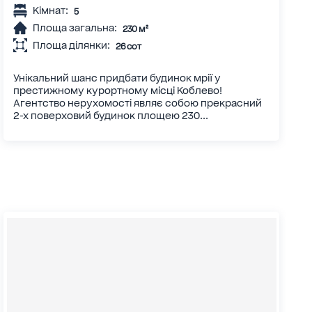
Кімнат:
5
Площа загальна:
230 м²
Площа ділянки:
26 сот
Унікальний шанс придбати будинок мрії у
престижному курортному місці Коблево!
Агентство нерухомості являє собою прекрасний
2-х поверховий будинок площею 230...