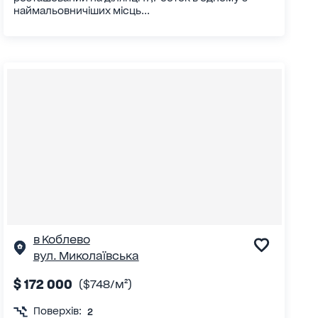
наймальовничіших місць...
в Коблево
вул. Миколаївська
$ 172 000
($748/м²)
Поверхів:
2