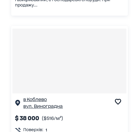
продажу...
в Коблево
вул. Виноградна
$ 38 000
($516/м²)
Поверхів:
1