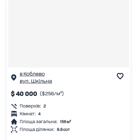
в Коблево
вул. Шкільна
$ 40 000
($256/м²)
Поверхів:
2
Кімнат:
4
Площа загальна:
156 м²
Площа ділянки:
8.6 сот