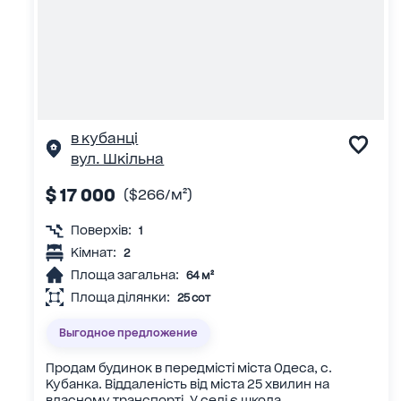
в кубанці
вул. Шкільна
$ 17 000
($266/м²)
Поверхів:
1
Кімнат:
2
Площа загальна:
64 м²
Площа ділянки:
25 сот
Выгодное предложение
Продам будинок в передмісті міста Одеса, с.
Кубанка. Віддаленість від міста 25 хвилин на
власному транспорті. У селі є школа...