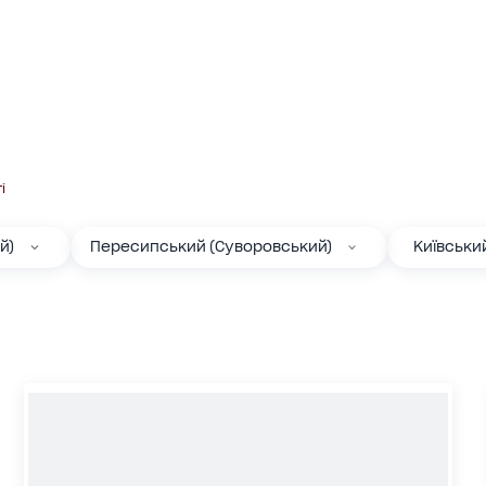
і
й)
Пересипський (Суворовський)
Київськи