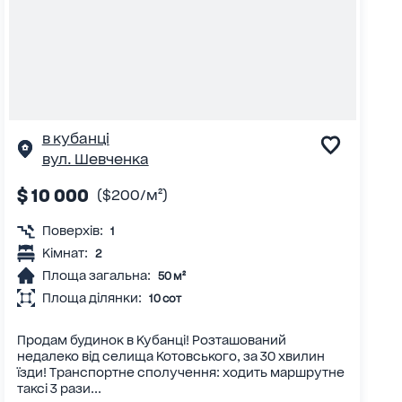
в кубанці
вул. Шевченка
$ 10 000
($200/м²)
Поверхів:
1
Кімнат:
2
Площа загальна:
50 м²
Площа ділянки:
10 сот
Продам будинок в Кубанці! Розташований
недалеко від селища Котовського, за 30 хвилин
їзди! Транспортне сполучення: ходить маршрутне
таксі 3 рази...