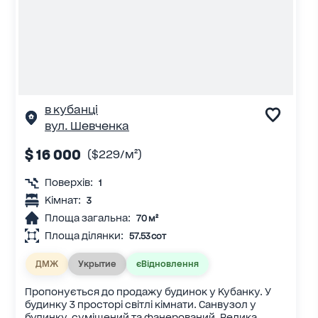
в кубанці
вул. Шевченка
$ 16 000
($229/м²)
Поверхів:
1
Кімнат:
3
Площа загальна:
70 м²
Площа ділянки:
57.53 сот
ДМЖ
Укрытие
єВідновлення
Пропонується до продажу будинок у Кубанку. У
будинку 3 просторі світлі кімнати. Санвузол у
будинку, суміщений та фанерований. Велика