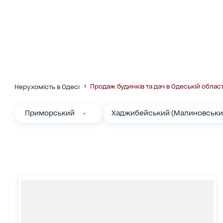
Продаж будинків та дач в Одеській област
Нерухомість в Одесі
Приморський
Хаджибейський (Малиновськи