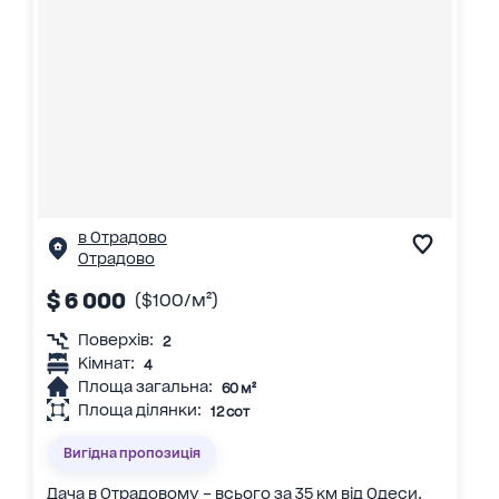
в Отрадово
Отрадово
$ 6 000
($100/м²)
Поверхів:
2
Кімнат:
4
Площа загальна:
60 м²
Площа ділянки:
12 сот
Вигідна пропозиція
Дача в Отрадовому – всього за 35 км від Одеси.