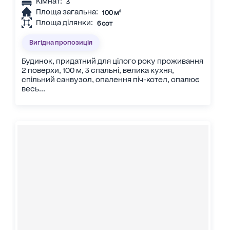
Кімнат:
3
Площа загальна:
100 м²
Площа ділянки:
6 сот
Вигідна пропозиція
Будинок, придатний для цілого року проживання
2 поверхи, 100 м, 3 спальні, велика кухня,
спільний санвузол, опалення піч-котел, опалює
весь...