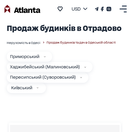
USD
Продаж будинків в Отрадово
Продаж будинків та дач в Одеській області
Нерухомість в Одесі
Приморський
Хаджибейський (Малиновський)
Пересипський (Суворовський)
Київський