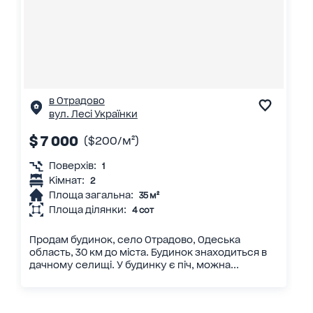
в Отрадово
вул. Лесі Українки
$ 7 000
($200/м²)
Поверхів:
1
Кімнат:
2
Площа загальна:
35 м²
Площа ділянки:
4 сот
Продам будинок, село Отрадово, Одеська
область, 30 км до міста. Будинок знаходиться в
дачному селищі. У будинку є піч, можна...