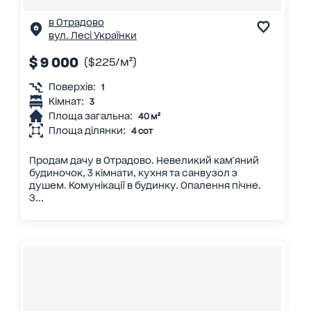
в Отрадово
вул. Лесі Українки
$ 9 000
($225/м²)
Поверхів:
1
Кімнат:
3
Площа загальна:
40 м²
Площа ділянки:
4 сот
Продам дачу в Отрадово. Невеликий кам'яний
будиночок, 3 кімнати, кухня та санвузол з
душем. Комунікації в будинку. Опалення пічне.
З...