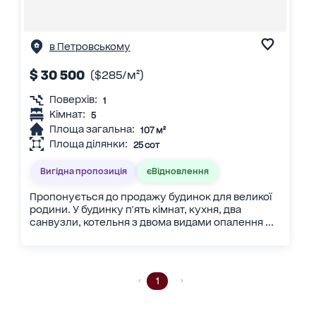
в Петровському
$ 30 500
($285/м²)
Поверхів:
1
Кімнат:
5
Площа загальна:
107 м²
Площа ділянки:
25 сот
Вигідна пропозиція
єВідновлення
Пропонується до продажу будинок для великої
родини. У будинку п'ять кімнат, кухня, два
санвузли, котельня з двома видами опалення ...
1