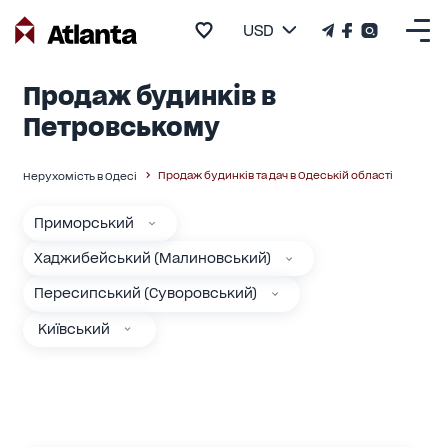
USD
Продаж будинків в
Петровському
Продаж будинків та дач в Одеській області
Нерухомість в Одесі
Приморський
Хаджибейський (Малиновський)
Пересипський (Суворовський)
Київський