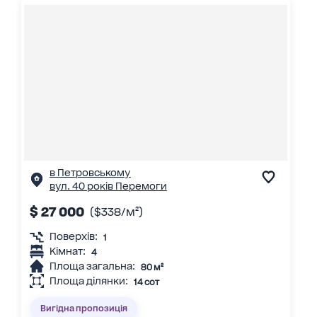
в Петровському
вул. 40 років Перемоги
$ 27 000
($338/м²)
Поверхів:
1
Кімнат:
4
Площа загальна:
80 м²
Площа ділянки:
14 сот
Вигідна пропозиція