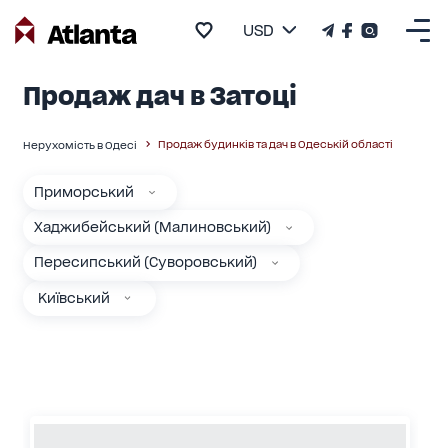
USD
Продаж дач в Затоці
Продаж будинків та дач в Одеській області
Нерухомість в Одесі
Приморський
Хаджибейський (Малиновський)
Пересипський (Суворовський)
Київський