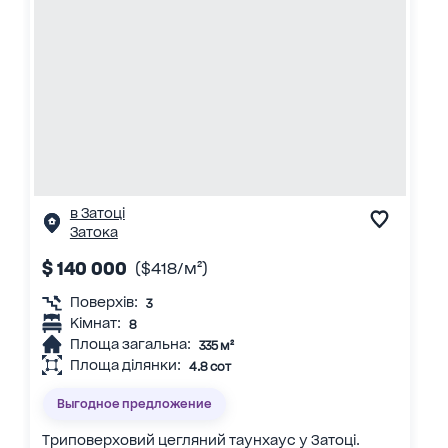
в Затоці
Затока
$ 140 000
($418/м²)
Поверхів:
3
Кімнат:
8
Площа загальна:
335 м²
Площа ділянки:
4.8 сот
Выгодное предложение
Триповерховий цегляний таунхаус у Затоці.