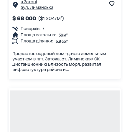
в Затоці
вул. Лиманська
$ 68 000
($1 204/м²)
Поверхів:
1
Площа загальна:
56 м²
Площа ділянки:
5.8 сот
Продается садовый дом -дача с земельным
участком в пгт. Затока, ст. Лиманская/ СК
Дистанционник! Близость моря, развитая
инфрастуктура района и...