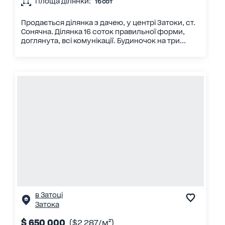
Площа ділянки:
16 сот
Продається ділянка з дачею, у центрі Затоки, ст.
Сонячна. Ділянка 16 соток правильної форми,
доглянута, всі комунікації. Будиночок на три...
в Затоці
Затока
$ 650 000
($2 287/м²)