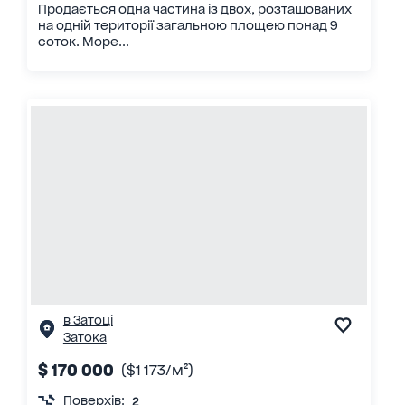
Продається одна частина із двох, розташованих
на одній території загальною площею понад 9
соток. Море...
в Затоці
Затока
$ 170 000
($1 173/м²)
Поверхів:
2