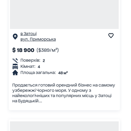
в Затоці
вул. Приморська
$ 18 900
($389/м²)
Поверхів:
2
Кімнат:
4
Площа загальна:
48 м²
Продається готовий орендний бізнес на самому
узбережжі Чорного моря. У одному з
найекологічніших та популярних місць у Затоці
на Будяцькій...