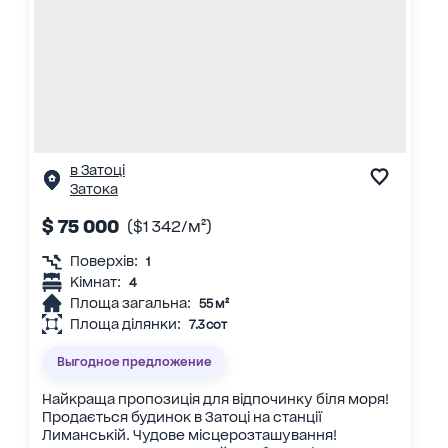
в Затоці
Затока
$ 75 000
($1 342/м²)
Поверхів:
1
Кімнат:
4
Площа загальна:
55 м²
Площа ділянки:
7.3 сот
Выгодное предложение
Найкраща пропозиція для відпочинку біля моря!
Продається будинок в Затоці на станції
Лиманській. Чудове місцерозташування!