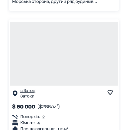
Морська сторона, другий ряд будинків...
в Затоці
Затока
$ 50 000
($286/м²)
Поверхів:
2
Кімнат:
4
Площа загальна:
175 м²