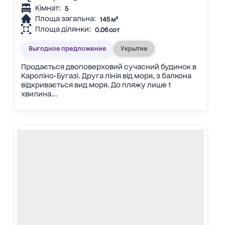
Кімнат:
5
Площа загальна:
145 м²
Площа ділянки:
0.06 сот
Выгодное предложение
Укрытие
Продається двоповерховий сучасний будинок в
Кароліно-Бугазі. Друга лінія від моря, з балкона
відкривається вид моря. До пляжу лише 1
хвилина...