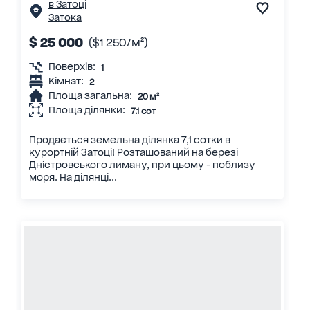
в Затоці
Затока
$ 25 000
($1 250/м²)
Поверхів:
1
Кімнат:
2
Площа загальна:
20 м²
Площа ділянки:
7.1 сот
Продається земельна ділянка 7,1 сотки в
курортній Затоці! Розташований на березі
Дністровського лиману, при цьому - поблизу
моря. На ділянці...