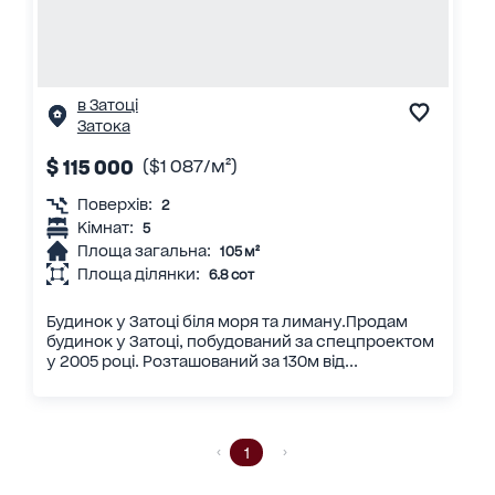
в Затоці
Затока
$ 115 000
($1 087/м²)
Поверхів:
2
Кімнат:
5
Площа загальна:
105 м²
Площа ділянки:
6.8 сот
Будинок у Затоці біля моря та лиману.Продам
будинок у Затоці, побудований за спецпроектом
у 2005 році. Розташований за 130м від...
1