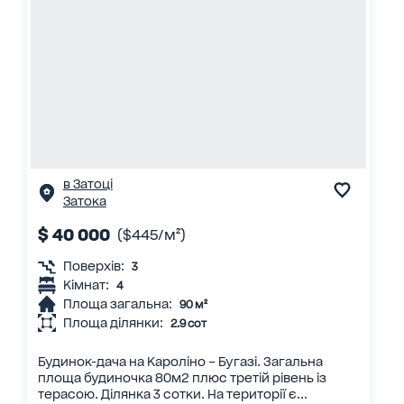
в Затоці
Затока
$ 40 000
($445/м²)
Поверхів:
3
Кімнат:
4
Площа загальна:
90 м²
Площа ділянки:
2.9 сот
Будинок-дача на Кароліно – Бугазі. Загальна
площа будиночка 80м2 плюс третій рівень із
терасою. Ділянка 3 сотки. На території є...