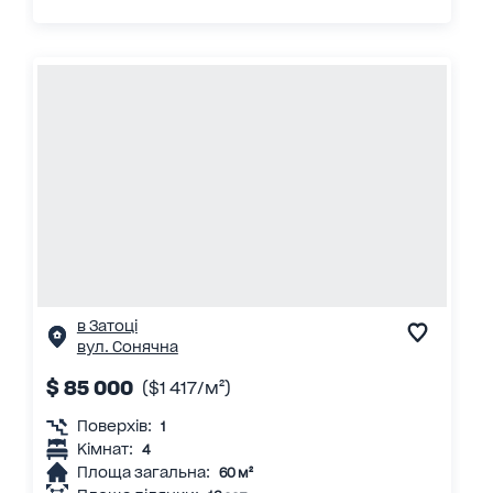
в Затоці
вул. Сонячна
$ 85 000
($1 417/м²)
Поверхів:
1
Кімнат:
4
Площа загальна:
60 м²