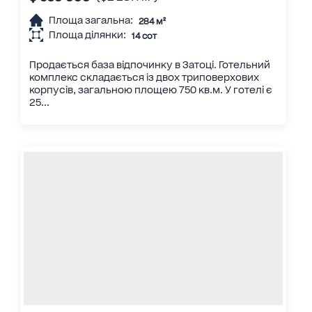
Площа загальна:
284 м²
Площа ділянки:
14 сот
Продається база відпочинку в Затоці. Готельний
комплекс складається із двох триповерхових
корпусів, загальною площею 750 кв.м. У готелі є
25...