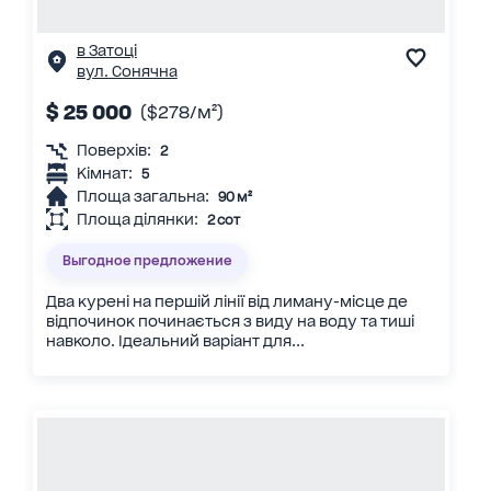
в Затоці
вул. Сонячна
$ 25 000
($278/м²)
Поверхів:
2
Кімнат:
5
Площа загальна:
90 м²
Площа ділянки:
2 сот
Выгодное предложение
Два курені на першій лінії від лиману-місце де
відпочинок починається з виду на воду та тиші
навколо. Ідеальний варіант для...