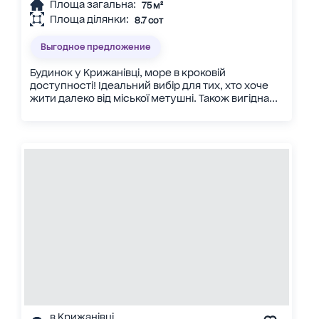
Площа загальна:
75 м²
Площа ділянки:
8.7 сот
Выгодное предложение
Будинок у Крижанівці, море в кроковій
доступності! Ідеальний вибір для тих, хто хоче
жити далеко від міської метушні. Також вигідна...
в Крижанівці