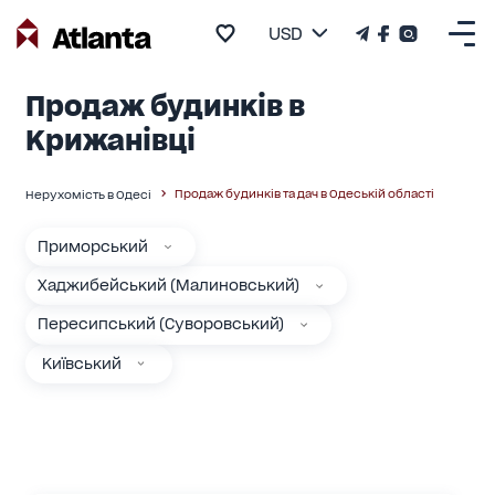
USD
Продаж будинків в
Крижанівці
Продаж будинків та дач в Одеській області
Нерухомість в Одесі
Приморський
Хаджибейський (Малиновський)
Пересипський (Суворовський)
Київський