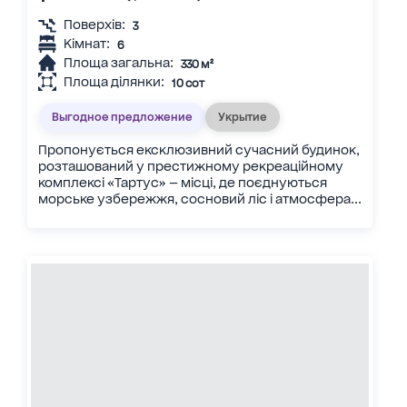
Поверхів:
3
Кімнат:
6
Площа загальна:
330 м²
Площа ділянки:
10 сот
Выгодное предложение
Укрытие
Пропонується ексклюзивний сучасний будинок,
розташований у престижному рекреаційному
комплексі «Тартус» — місці, де поєднуються
морське узбережжя, сосновий ліс і атмосфера...