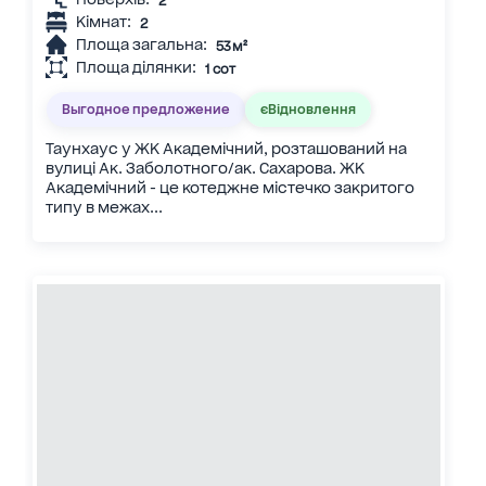
2
Кімнат:
2
Площа загальна:
53 м²
Площа ділянки:
1 сот
Выгодное предложение
єВідновлення
Таунхаус у ЖК Академічний, розташований на
вулиці Ак. Заболотного/ак. Сахарова. ЖК
Академічний - це котеджне містечко закритого
типу в межах...