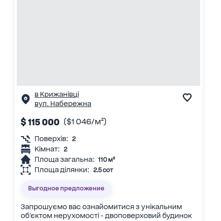
в Крижанівці
вул. Набережна
$ 115 000
($1 046/м²)
Поверхів:
2
Кімнат:
2
Площа загальна:
110 м²
Площа ділянки:
2.5 сот
Выгодное предложение
Запрошуємо вас ознайомитися з унікальним
об'єктом нерухомості - двоповерховий будинок