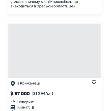
у мальовничому місці Крижанівка, що
знаходиться в Одеській області. Цей...
в Крижанівці
$ 97 000
($1 294/м²)
Поверхів:
1
Кімнат:
5