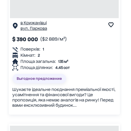
в Крижанівці
вул. Паркова
$ 390 000
($2 889/м²)
Поверхів:
1
Кімнат:
2
Площа загальна:
135 м²
Площа ділянки:
4.45 сот
Выгодное предложение
Шукаєте ідеальне поєднання преміальної якості,
усамітнення та фінансової вигоди? Це
пропозиція, яка немає аналогів на ринку! Перед
вами ексклюзивний будинок...