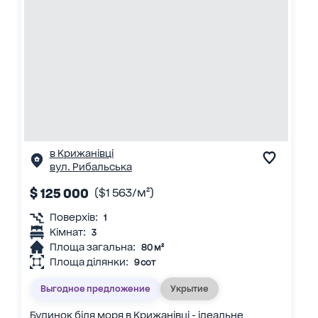
в Крижанівці
вул. Рибальська
$ 125 000
($1 563/м²)
Поверхів:
1
Кімнат:
3
Площа загальна:
80 м²
Площа ділянки:
9 сот
Выгодное предложение
Укрытие
Будинок біля моря в Крижанівці - ідеальне