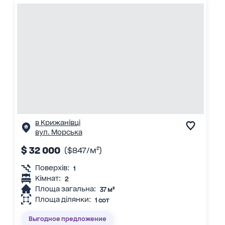
в Крижанівці
вул. Морська
$ 32 000
($847/м²)
Поверхів:
1
Кімнат:
2
Площа загальна:
37 м²
Площа ділянки:
1 сот
Выгодное предложение