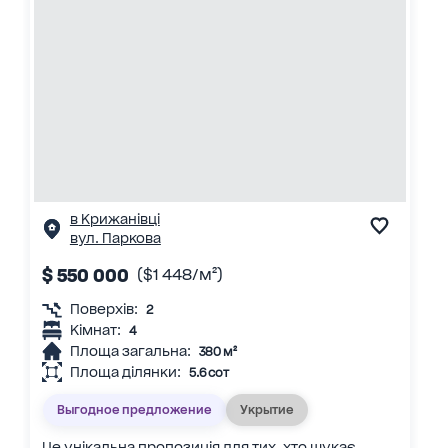
в Крижанівці
вул. Паркова
$ 550 000
($1 448/м²)
Поверхів:
2
Кімнат:
4
Площа загальна:
380 м²
Площа ділянки:
5.6 сот
Выгодное предложение
Укрытие
Це унікальна пропозиція для тих, хто шукає