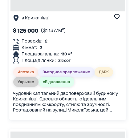
в Крижанівці
$ 125 000
($1 137/м²)
Поверхів:
2
Кімнат:
2
Площа загальна:
110 м²
Площа ділянки:
2.5 сот
Ипотека
Выгодное предложение
ДМЖ
Укрытие
єВідновлення
Чудовий капітальний двоповерховий будинок у
Крижанівці, Одеська область, є ідеальним
поєднанням комфорту, стилю та зручності.
Розташований на вулиці Миколаївська, цей...