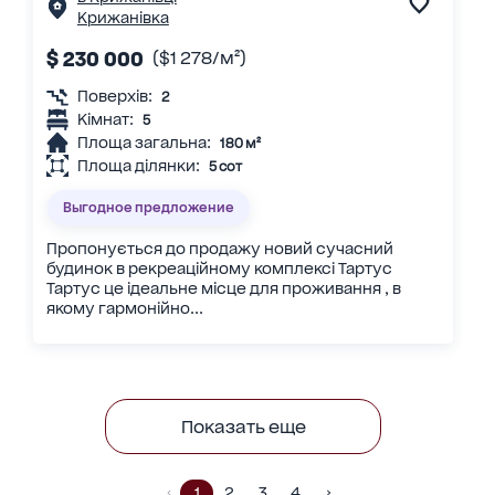
Крижанівка
$ 230 000
($1 278/м²)
Поверхів:
2
Кімнат:
5
Площа загальна:
180 м²
Площа ділянки:
5 сот
Выгодное предложение
Пропонується до продажу новий сучасний
будинок в рекреаційному комплексі Тартус
Тартус це ідеальне місце для проживання , в
якому гармонійно...
Показать еще
1
2
3
4