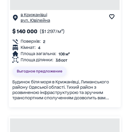
в Крижанівці
вул. Ювілейна
$ 140 000
($1 297/м²)
Поверхів:
2
Кімнат:
4
Площа загальна:
108 м²
Площа ділянки:
3.6 сот
Выгодное предложение
Будинок біля моря в Крижанівці, Лиманського
району Одеської області. Тихий район з
розвиненою інфраструктурою та зручним
транспортним сполученням дозволить вам...