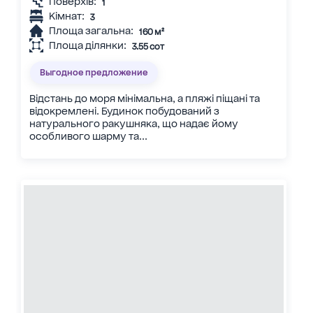
Поверхів:
1
Кімнат:
3
Площа загальна:
160 м²
Площа ділянки:
3.55 сот
Выгодное предложение
Відстань до моря мінімальна, а пляжі піщані та
відокремлені. Будинок побудований з
натурального ракушняка, що надає йому
особливого шарму та...