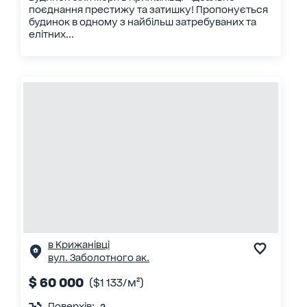
поєднання престижу та затишку! Пропонується
будинок в одному з найбільш затребуваних та
елітних...
в Крижанівці
вул. Заболотного ак.
$ 60 000
($1 133/м²)
Поверхів: