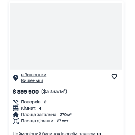
в Вишеньки
Вишеньки
$ 899 900
($3 333/м²)
Поверхів:
2
Кімнат:
4
Площа загальна:
270 м²
Площа ділянки:
27 сот
Неймовірний будинок із своїм пляжем та