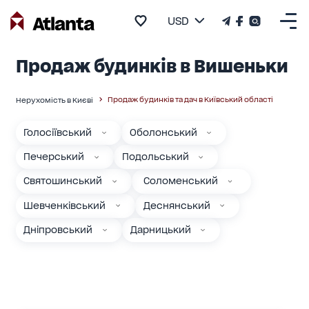
USD
Продаж будинків в Вишеньки
Продаж будинків та дач в Київський області
Нерухомість в Києві
Голосіївський
Оболонський
Печерський
Подольський
Святошинський
Соломенський
Шевченківський
Деснянський
Дніпровський
Дарницький