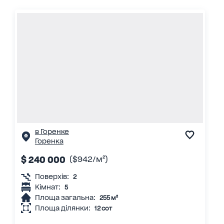
в Горенке
Горенка
$ 240 000
($942/м²)
Поверхів:
2
Кімнат:
5
Площа загальна:
255 м²
Площа ділянки:
12 сот