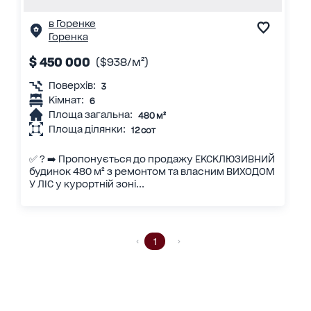
в Горенке
Горенка
$ 450 000
($938/м²)
Поверхів:
3
Кімнат:
6
Площа загальна:
480 м²
Площа ділянки:
12 сот
✅ ? ➡️ Пропонується до продажу ЕКСКЛЮЗИВНИЙ
будинок 480 м² з ремонтом та власним ВИХОДОМ
У ЛІС у курортній зоні...
1