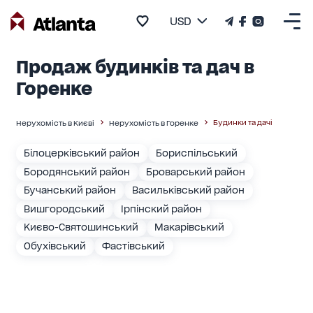
USD
Продаж будинків та дач в
Горенке
Будинки та дачі
Нерухомість в Києві
Нерухомість в Горенке
Білоцерківський район
Бориспільський
Бородянський район
Броварський район
Бучанський район
Васильківський район
Вишгородський
Ірпінский район
Києво-Святошинський
Макарівський
Обухівський
Фастівський